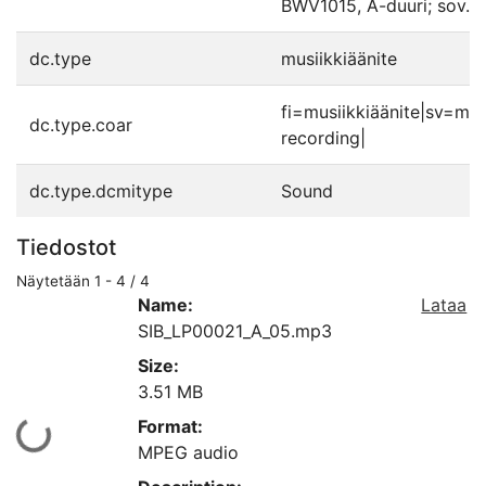
BWV1015, A-duuri; sov. v
dc.type
musiikkiäänite
fi=musiikkiäänite|sv=mu
dc.type.coar
recording|
dc.type.dcmitype
Sound
Tiedostot
Näytetään
1 - 4 / 4
Name:
Lataa
SIB_LP00021_A_05.mp3
Size:
3.51 MB
Format:
Ladataan...
MPEG audio