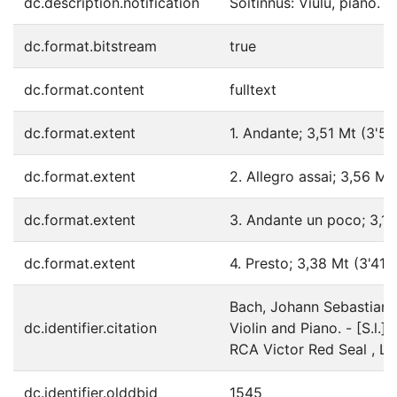
dc.description.notification
Soitinnus: Viulu, piano.
dc.format.bitstream
true
dc.format.content
fulltext
dc.format.extent
1. Andante; 3,51 Mt (3'50
dc.format.extent
2. Allegro assai; 3,56 Mt
dc.format.extent
3. Andante un poco; 3,14
dc.format.extent
4. Presto; 3,38 Mt (3'41)
Bach, Johann Sebastian (
dc.identifier.citation
Violin and Piano. - [S.l.] 
RCA Victor Red Seal , 
dc.identifier.olddbid
1545