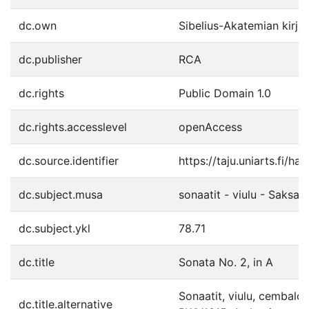
dc.own
Sibelius-Akatemian kirja
dc.publisher
RCA
dc.rights
Public Domain 1.0
dc.rights.accesslevel
openAccess
dc.source.identifier
https://taju.uniarts.fi/h
dc.subject.musa
sonaatit - viulu - Saksa 
dc.subject.ykl
78.71
dc.title
Sonata No. 2, in A
Sonaatit, viulu, cembalo
dc.title.alternative