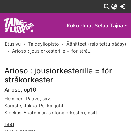
(c
Kokoelmat
Selaa Tajua
Etusivu
Taideyliopisto
Äänitteet (rajoitettu pääsy)
Arioso : jousiorkesterille = för stråkorkester
Arioso : jousiorkesterille = för
stråkorkester
Arioso, op16
Heininen, Paavo, säv.
Saraste, Jukka-Pekka, joht.
Sibelius-Akatemian sinfoniaorkesteri, esitt.
1981