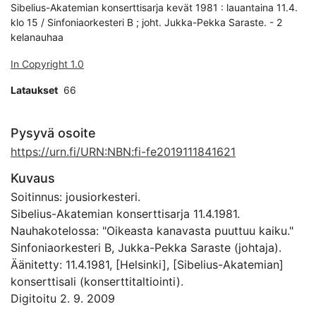
Sibelius-Akatemian konserttisarja kevät 1981 : lauantaina 11.4.
klo 15 / Sinfoniaorkesteri B ; joht. Jukka-Pekka Saraste. - 2
kelanauhaa
In Copyright 1.0
Lataukset
66
Pysyvä osoite
https://urn.fi/URN:NBN:fi-fe2019111841621
Kuvaus
Soitinnus: jousiorkesteri.
Sibelius-Akatemian konserttisarja 11.4.1981.
Nauhakotelossa: "Oikeasta kanavasta puuttuu kaiku."
Sinfoniaorkesteri B, Jukka-Pekka Saraste (johtaja).
Äänitetty: 11.4.1981, [Helsinki], [Sibelius-Akatemian]
konserttisali (konserttitaltiointi).
Digitoitu 2. 9. 2009