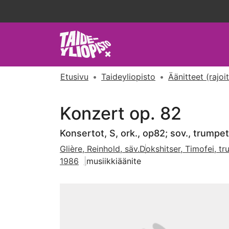
Etusivu
Taideyliopisto
Äänitteet (rajoi
Konzert op. 82
Konsertot, S, ork., op82; sov., trumpett
Glière, Reinhold, säv.
Dokshitser, Timofei, tr
1986
musiikkiäänite