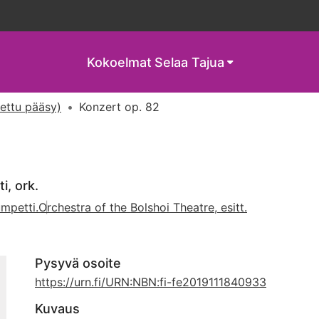
Kokoelmat
Selaa Tajua
tettu pääsy)
Konzert op. 82
i, ork.
umpetti.
Orchestra of the Bolshoi Theatre, esitt.
Pysyvä osoite
https://urn.fi/URN:NBN:fi-fe2019111840933
Kuvaus