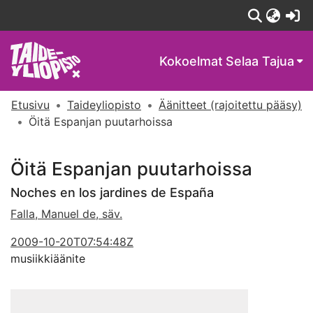
(c
Kokoelmat
Selaa Tajua
Etusivu
Taideyliopisto
Äänitteet (rajoitettu pääsy)
Öitä Espanjan puutarhoissa
Öitä Espanjan puutarhoissa
Noches en los jardines de España
Falla, Manuel de, säv.
2009-10-20T07:54:48Z
musiikkiäänite