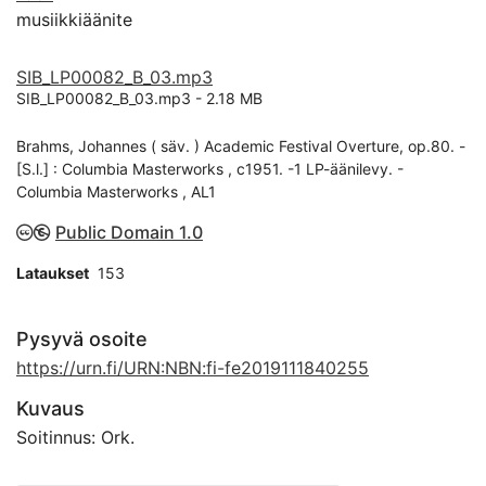
musiikkiäänite
SIB_LP00082_B_03.mp3
SIB_LP00082_B_03.mp3 -
2.18 MB
Brahms, Johannes ( säv. ) Academic Festival Overture, op.80. -
[S.l.] : Columbia Masterworks , c1951. -1 LP-äänilevy. -
Columbia Masterworks , AL1
Public Domain 1.0
Lataukset
153
Pysyvä osoite
https://urn.fi/URN:NBN:fi-fe2019111840255
Kuvaus
Soitinnus: Ork.