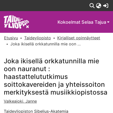
(c
Kokoelmat
Selaa Tajua
Etusivu
Taideyliopisto
Kirjalliset opinnäytteet
Joka ikisellä orkkatunnilla mie oon nauranut : haastattelututkimus soittokavereiden ja yhteissoiton merkityksestä musiikkiopistossa
Joka ikisellä orkkatunnilla mie
oon nauranut :
haastattelututkimus
soittokavereiden ja yhteissoiton
merkityksestä musiikkiopistossa
Valkeajoki, Janne
Taideyliopiston Sibelius-Akatemia