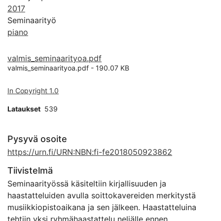
2017
Seminaarityö
piano
valmis_seminaarityoa.pdf
valmis_seminaarityoa.pdf -
190.07 KB
In Copyright 1.0
Lataukset
539
Pysyvä osoite
https://urn.fi/URN:NBN:fi-fe2018050923862
Tiivistelmä
Seminaarityössä käsiteltiin kirjallisuuden ja
haastatteluiden avulla soittokavereiden merkitystä
musiikkiopistoaikana ja sen jälkeen. Haastatteluina
tehtiin yksi ryhmähaastattelu neljälle ennen