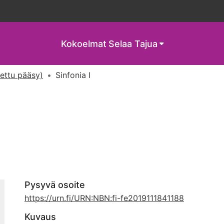
Kokoelmat
Selaa Tajua
tettu pääsy)
Sinfonia I
Pysyvä osoite
https://urn.fi/URN:NBN:fi-fe2019111841188
Kuvaus