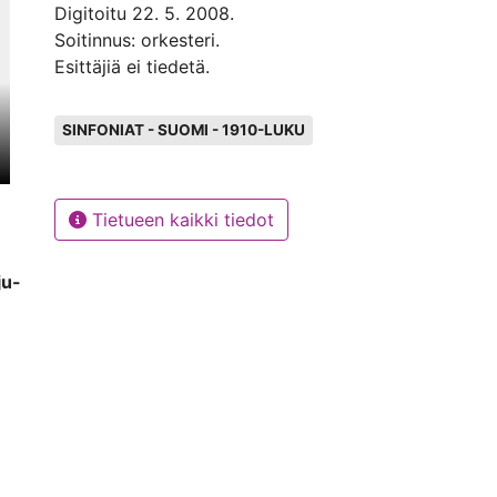
Digitoitu 22. 5. 2008.
Soitinnus: orkesteri.
Esittäjiä ei tiedetä.
Avainsanat
SINFONIAT - SUOMI - 1910-LUKU
Tietueen kaikki tiedot
ju-