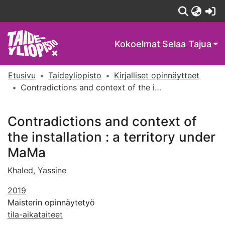
(c
Kokoelmat
Selaa Tajua
Etusivu
Taideyliopisto
Kirjalliset opinnäytteet
Contradictions and context of the installation : a territory under MaMa
Contradictions and context of
the installation : a territory under
MaMa
Khaled, Yassine
2019
Maisterin opinnäytetyö
tila-aikataiteet