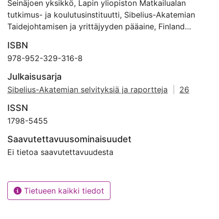
Seinäjoen yksikkö, Lapin yliopiston Matkailualan
tutkimus- ja koulutusinstituutti, Sibelius-Akatemian
Taidejohtamisen ja yrittäjyyden pääaine, Finland
Festivals ry sekä tutkimukseen osallistuneet festivaalit.
ISBN
Vuoden 2015 osalta yhteistyökumppaneita olivat
978-952-329-316-8
lisäksi Seinäjoen ammattikorkeakoulu ja Turun
yliopiston kauppakorkeakoulun Porin yksikkö.
Julkaisusarja
Kahdessa ensimmäisessä tiedonkeruussa kysely
Sibelius-Akatemian selvityksiä ja raportteja
|
26
kohdistettiin pääosin Finland Festivals ry:n jäsenistölle
ISSN
huomioimalla myös yhdistykseen kuulumattomia
merkittäviä rytmimusiikkifestivaaleja.
1798-5455
Saavutettavuusominaisuudet
Vuonna 2019 tutkimuksen pääjärjestäjäksi vaihtui
Ei tietoa saavutettavuudesta
LiveFIN ry, joka sai tutkimuskyselylle rahoitusta
Musiikin edistämissäätiöltä. Samalla päätettiin
fokusoitua nimenomaan rytmimusiikkifestivaaleihin
tavoitteena saada aiempaa syvempi kuva
Tietueen kaikki tiedot
toimijakentästä. Lisäksi tutkimuksessa olivat mukana
Lapin yliopiston Matkailualan tutkimus- ja