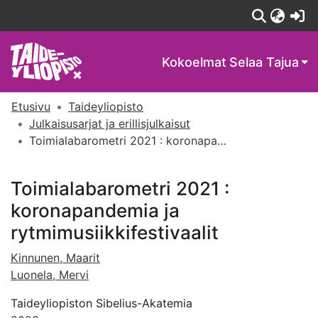
(c
Kokoelmat
Selaa Tajua
Etusivu
Taideyliopisto
Julkaisusarjat ja erillisjulkaisut
Toimialabarometri 2021 : koronapandemia ja rytmimusiikkifestivaalit
Toimialabarometri 2021 :
koronapandemia ja
rytmimusiikkifestivaalit
Kinnunen, Maarit
Luonela, Mervi
Taideyliopiston Sibelius-Akatemia