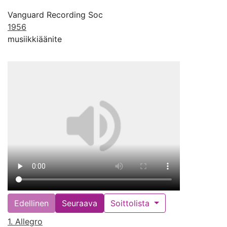
Vanguard Recording Soc
1956
musiikkiäänite
Edellinen
Seuraava
Soittolista
1. Allegro