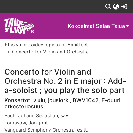
(c
Kokoelmat
Selaa Tajua
Etusivu
Taideyliopisto
Äänitteet
Concerto for Violin and Orchestra No. 2 in E major : Add-a-soloist ; you play the solo part
Concerto for Violin and
Orchestra No. 2 in E major : Add-
a-soloist ; you play the solo part
Konsertot, viulu, jousiork., BWV1042, E-duuri;
orkesteriosuus
Bach, Johann Sebastian, säv.
Tomasow, Jan, joht.
Vanguard Symphony Orchestra, esitt.