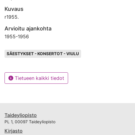
Kuvaus
r1955.
Arvioitu ajankohta
1955
-
1956
Avainsanat
SÄESTYKSET - KONSERTOT - VIULU
Tietueen kaikki tiedot
Taideyliopisto
PL 1, 00097 Taideyliopisto
Kirjasto