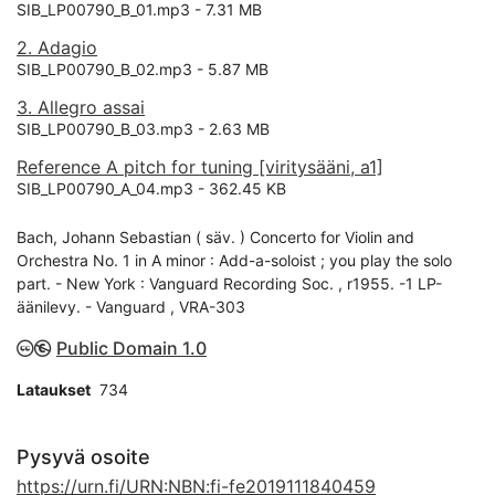
SIB_LP00790_B_01.mp3 -
7.31 MB
2. Adagio
SIB_LP00790_B_02.mp3 -
5.87 MB
3. Allegro assai
SIB_LP00790_B_03.mp3 -
2.63 MB
Reference A pitch for tuning [viritysääni, a1]
SIB_LP00790_A_04.mp3 -
362.45 KB
Bach, Johann Sebastian ( säv. ) Concerto for Violin and
Orchestra No. 1 in A minor : Add-a-soloist ; you play the solo
part. - New York : Vanguard Recording Soc. , r1955. -1 LP-
äänilevy. - Vanguard , VRA-303
Public Domain 1.0
Lataukset
734
Pysyvä osoite
https://urn.fi/URN:NBN:fi-fe2019111840459