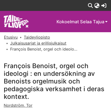
(c
Kokoelmat
Selaa Tajua
Etusivu
Taideyliopisto
Julkaisusarjat ja erillisjulkaisut
François Benoist, orgel och ideologi : en undersökning av Benoists orgelmusik och pedagogiska verksamhet i deras kontext.
François Benoist, orgel och
ideologi : en undersökning av
Benoists orgelmusik och
pedagogiska verksamhet i deras
kontext.
Nordström, Tor