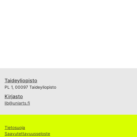
Taideyliopisto
PL 1, 00097 Taideyliopisto
Kirjasto
lib@uniarts.fi
Tietosuoja
Saavutettavuusseloste