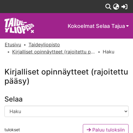
(c
Kokoelmat
Selaa Tajua
Etusivu
Taideyliopisto
Kirjalliset opinnäytteet (rajoitettu pääsy)
Haku
Kirjalliset opinnäytteet (rajoitettu
pääsy)
Selaa
Paluu tuloksiin
tulokset