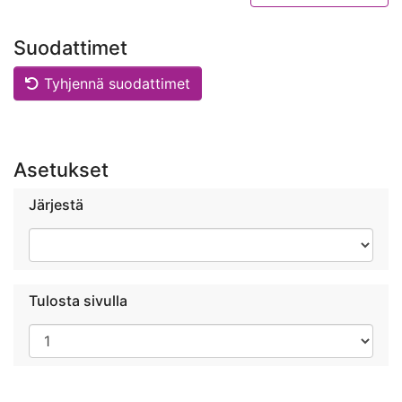
Suodattimet
Tyhjennä suodattimet
Asetukset
Järjestä
Tulosta sivulla