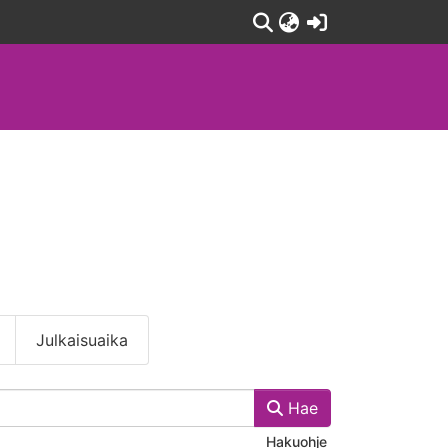
(current)
Julkaisuaika
Hae
Hakuohje