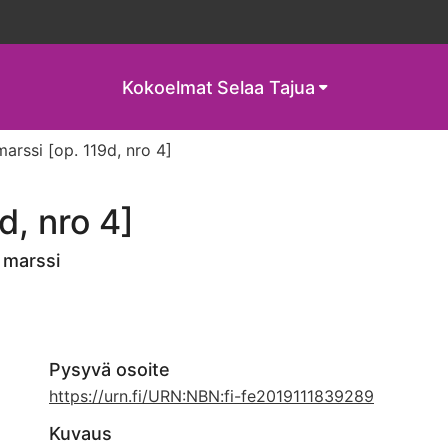
Kokoelmat
Selaa Tajua
marssi [op. 119d, nro 4]
d, nro 4]
 marssi
Pysyvä osoite
https://urn.fi/URN:NBN:fi-fe2019111839289
Kuvaus