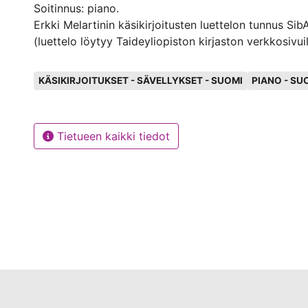
Soitinnus: piano.
Erkki Melartinin käsikirjoitusten luettelon tunnus Si
(luettelo löytyy Taideyliopiston kirjaston verkkosivuil
Avainsanat
KÄSIKIRJOITUKSET - SÄVELLYKSET - SUOMI
PIANO - SU
Tietueen kaikki tiedot