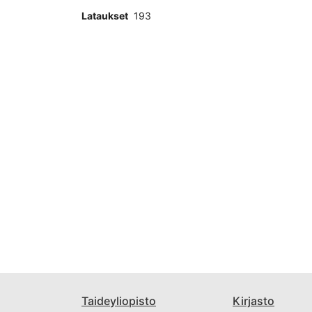
Lataukset
193
Taideyliopisto
Kirjasto