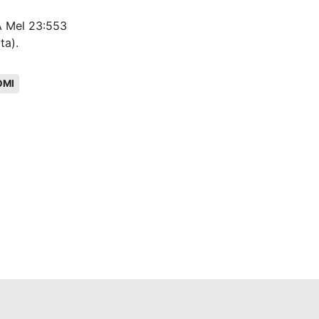
bA Mel 23:553
ta).
OMI