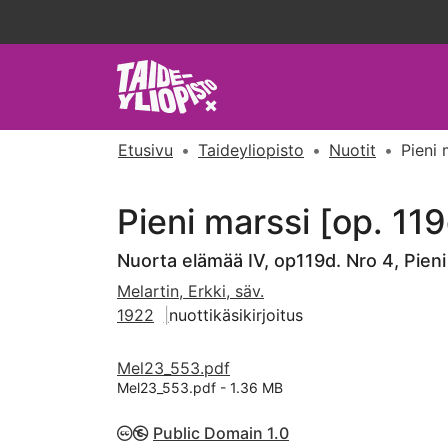
Etusivu
Taideyliopisto
Nuotit
Pieni 
Pieni marssi [op. 119
Nuorta elämää IV, op119d. Nro 4, Pieni
Melartin, Erkki, säv.
1922
nuottikäsikirjoitus
Mel23_553.pdf
Mel23_553.pdf -
1.36 MB
Public Domain 1.0