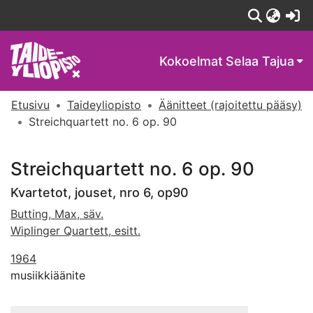
(c
Kokoelmat
Selaa Tajua
Etusivu
Taideyliopisto
Äänitteet (rajoitettu pääsy)
Streichquartett no. 6 op. 90
Streichquartett no. 6 op. 90
Kvartetot, jouset, nro 6, op90
Butting, Max, säv.
Wiplinger Quartett, esitt.
1964
musiikkiäänite