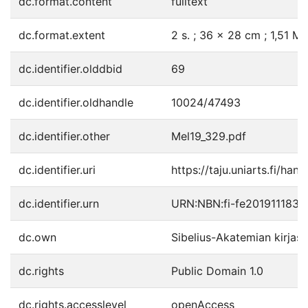
dc.format.content
fulltext
dc.format.extent
2 s. ; 36 x 28 cm ; 1,51 Mt
dc.identifier.olddbid
69
dc.identifier.oldhandle
10024/47493
dc.identifier.other
Mel19_329.pdf
dc.identifier.uri
https://taju.uniarts.fi/han
dc.identifier.urn
URN:NBN:fi-fe201911183
dc.own
Sibelius-Akatemian kirjast
dc.rights
Public Domain 1.0
dc.rights.accesslevel
openAccess