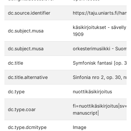
dc.source.identifier
https://taju.uniarts.fi/ha
käsikirjoitukset - sävelly
dc.subject.musa
1909
dc.subject.musa
orkesterimusiikki - Suomi
dc.title
Symfonisk fantasi [op. 30,
dc.title.alternative
Sinfonia nro 2, op. 30, nro 
dc.type
nuottikäsikirjoitus
fi=nuottikäsikirjoitus|sv
dc.type.coar
manuscript|
dc.type.dcmitype
Image