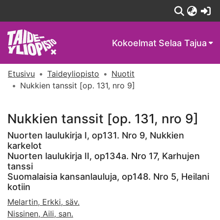
(c
Kokoelmat
Selaa Tajua
Etusivu
Taideyliopisto
Nuotit
Nukkien tanssit [op. 131, nro 9]
Nukkien tanssit [op. 131, nro 9]
Nuorten laulukirja I, op131. Nro 9, Nukkien
karkelot
Nuorten laulukirja II, op134a. Nro 17, Karhujen
tanssi
Suomalaisia kansanlauluja, op148. Nro 5, Heilani
kotiin
Melartin, Erkki, säv.
Nissinen, Aili, san.