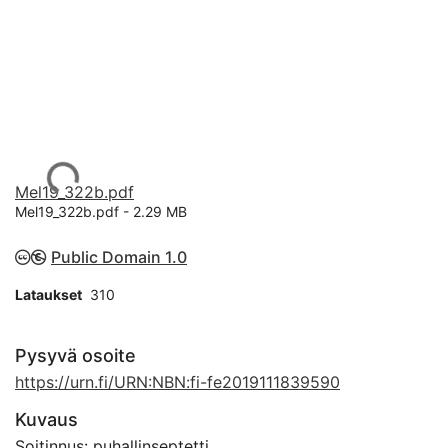
Ladataan...
Mel19_322b.pdf
Mel19_322b.pdf -
2.29 MB
Public Domain 1.0
Lataukset
310
Pysyvä osoite
https://urn.fi/URN:NBN:fi-fe2019111839590
Kuvaus
Soitinnus: puhallinseptetti.