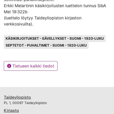
Erkki Melartinin käsikirjoitusten luettelon tunnus SibA
Mel 19:322b
(luettelo löytyy Taideyliopiston kirjaston
verkkosivuilta).
Avainsanat
KÄSIKIRJOITUKSET - SÄVELLYKSET - SUOMI - 1920-LUKU
SEPTETOT - PUHALTIMET - SUOMI - 1920-LUKU
Tietueen kaikki tiedot
Taideyliopisto
PL 1, 00097 Taideyliopisto
Kirjasto