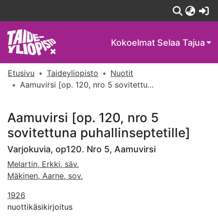
(c
Kokoelmat
Selaa Tajua
Etusivu
Taideyliopisto
Nuotit
Aamuvirsi [op. 120, nro 5 sovitettuna puhallinseptetille]
Aamuvirsi [op. 120, nro 5
sovitettuna puhallinseptetille]
Varjokuvia, op120. Nro 5, Aamuvirsi
Melartin, Erkki, säv.
Mäkinen, Aarne, sov.
1926
nuottikäsikirjoitus