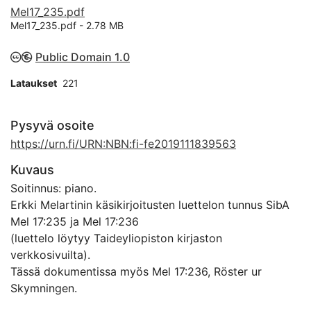
Mel17_235.pdf
Mel17_235.pdf -
2.78 MB
Public Domain 1.0
Lataukset
221
Pysyvä osoite
https://urn.fi/URN:NBN:fi-fe2019111839563
Kuvaus
Soitinnus: piano.
Erkki Melartinin käsikirjoitusten luettelon tunnus SibA
Mel 17:235 ja Mel 17:236
(luettelo löytyy Taideyliopiston kirjaston
verkkosivuilta).
Tässä dokumentissa myös Mel 17:236, Röster ur
Skymningen.