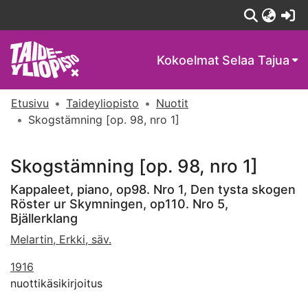
(c
Kokoelmat
Selaa Tajua
Etusivu
Taideyliopisto
Nuotit
Skogstämning [op. 98, nro 1]
Skogstämning [op. 98, nro 1]
Kappaleet, piano, op98. Nro 1, Den tysta skogen
Röster ur Skymningen, op110. Nro 5,
Bjällerklang
Melartin, Erkki, säv.
1916
nuottikäsikirjoitus