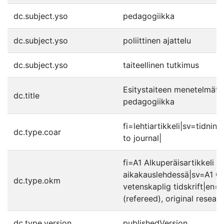
dc.subject.yso
pedagogiikka
dc.subject.yso
poliittinen ajattelu
dc.subject.yso
taiteellinen tutkimus
Esitystaiteen menetelmät 
dc.title
pedagogiikka
fi=lehtiartikkeli|sv=tidnin
dc.type.coar
to journal|
fi=A1 Alkuperäisartikkeli ti
aikakauslehdessä|sv=A1 Ori
dc.type.okm
vetenskaplig tidskrift|en=A
(refereed), original researc
dc.type.version
publishedVersion