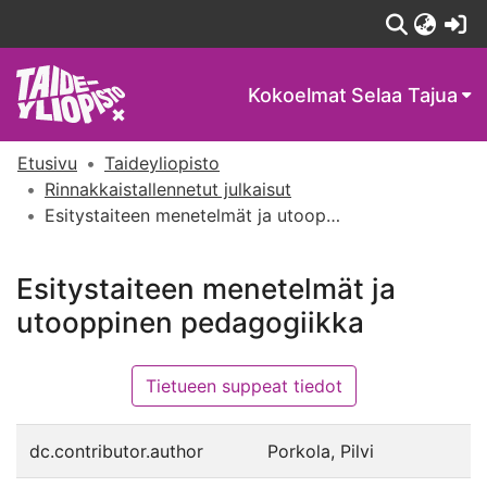
(c
Kokoelmat
Selaa Tajua
Etusivu
Taideyliopisto
Rinnakkaistallennetut julkaisut
Esitystaiteen menetelmät ja utooppinen pedagogiikka
Esitystaiteen menetelmät ja
utooppinen pedagogiikka
Tietueen suppeat tiedot
dc.contributor.author
Porkola, Pilvi