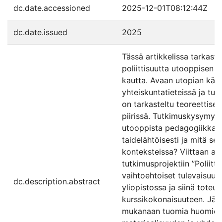
dc.date.accessioned
2025-12-01T08:12:44Z
dc.date.issued
2025
Tässä artikkelissa tarkast
poliittisuutta utooppisen 
kautta. Avaan utopian käsi
yhteiskuntatieteissä ja tuo
on tarkasteltu teoreettises
piirissä. Tutkimuskysymyks
utooppista pedagogiikkaa 
taidelähtöisesti ja mitä se 
konteksteissa? Viittaan a
tutkimusprojektiin ”Poliitti
vaihtoehtoiset tulevaisuu
dc.description.abstract
yliopistossa ja siinä tote
kurssikokonaisuuteen. Jäs
mukanaan tuomia huomioita