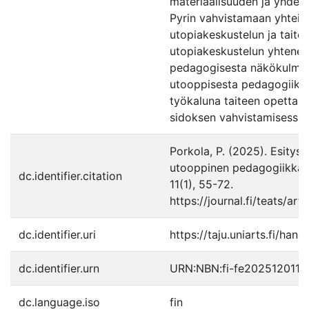
materiaalisuuden ja yhdess
Pyrin vahvistamaan yhteis
utopiakeskustelun ja taitee
utopiakeskustelun yhtenev
pedagogisesta näkökulmas
utooppisesta pedagogiikast
työkaluna taiteen opettami
sidoksen vahvistamisessa.
Porkola, P. (2025). Esitys
utooppinen pedagogiikka.
dc.identifier.citation
11(1), 55-72.
https://journal.fi/teats/ar
dc.identifier.uri
https://taju.uniarts.fi/hand
dc.identifier.urn
URN:NBN:fi-fe2025120111
dc.language.iso
fin