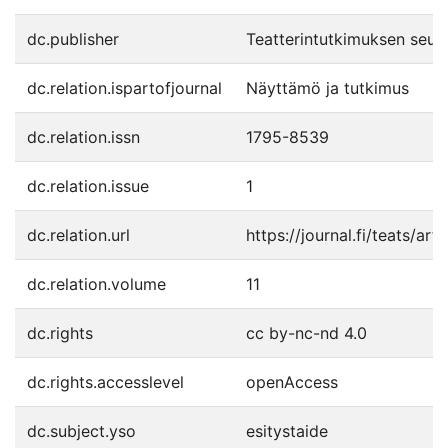
dc.publisher
Teatterintutkimuksen seur
dc.relation.ispartofjournal
Näyttämö ja tutkimus
dc.relation.issn
1795-8539
dc.relation.issue
1
dc.relation.url
https://journal.fi/teats/ar
dc.relation.volume
11
dc.rights
cc by-nc-nd 4.0
dc.rights.accesslevel
openAccess
dc.subject.yso
esitystaide