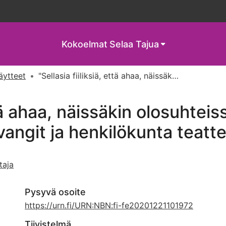
Kokoelmat
Selaa Tajua
näytteet
"Sellasia fiiliksiä, että ahaa, näissäkin olosuhteissa on tärkee" : Persona non grata : vangit ja henkilökunta teatterin äärellä
ttä ahaa, näissäkin olosuhteis
angit ja henkilökunta teatte
taja
Pysyvä osoite
https://urn.fi/URN:NBN:fi-fe20201221101972
Tiivistelmä