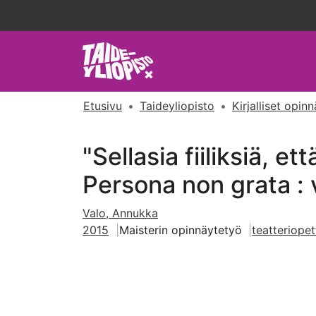
Etusivu
Taideyliopisto
Kirjalliset opin
"Sellasia fiiliksiä, e
Persona non grata : v
Valo, Annukka
2015
Maisterin opinnäytetyö
teatteriopet