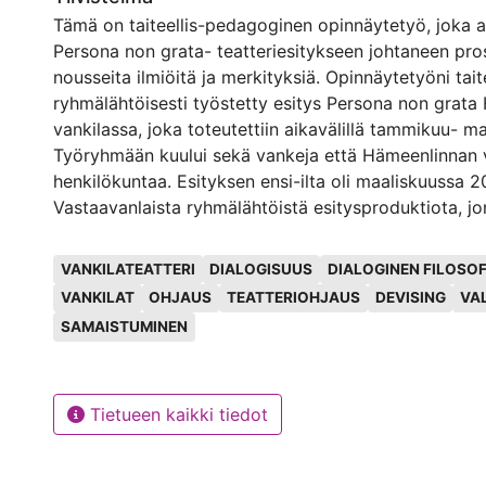
Tämä on taiteellis-pedagoginen opinnäytetyö, joka 
Persona non grata- teatteriesitykseen johtaneen pro
nousseita ilmiöitä ja merkityksiä. Opinnäytetyöni taite
ryhmälähtöisesti työstetty esitys Persona non grat
vankilassa, joka toteutettiin aikavälillä tammikuu- m
Työryhmään kuului sekä vankeja että Hämeenlinnan 
henkilökuntaa. Esityksen ensi-ilta oli maaliskuussa 2
Vastaavanlaista ryhmälähtöistä esitysproduktiota, 
on sekä vankeja että henkilökuntaa, ei ole aikaise
Avainsanat
toteutettu.
VANKILATEATTERI
DIALOGISUUS
DIALOGINEN FILOSOF
Tällaisen uuden kokeilun tuominen vankilaan ja edell
VANKILAT
OHJAUS
TEATTERIOHJAUS
DEVISING
VA
kirjallisessa opinnäytetyössä oli yhtenä työskentelyn
SAMAISTUMINEN
Tämän opinnäytetyön lähtökohtana oli kiinnostukseni
dialogisuuden tapahtumaa ja tekijyyden jakaantumis
vankien ja ohjaajan välillä ryhmälähtöisessä prosessi
Tietueen kaikki tiedot
Opinnäytetyön kirjallisessa osiossa tarkastelen Pers
projektista nousseita keskeisiä ilmiötä ja merkityksiä
yhdistelemään niitä laajempiin yhteyksiin.