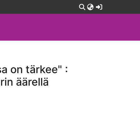
(current)
sa on tärkee" :
rin äärellä