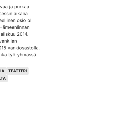
avaa ja purkaa
sessin aikana
ellinen osio oli
a Hämeenlinnan
aaliskuu 2014.
vankilan
015 vankiosastolla.
jonka työryhmässä
mmin Suomessa
IA
TEATTERI
een pohdinnan alle
LTA
i lähtökohtana.
 tutkia
ta henkilökunnan,
ssa vankilassa.
ona non grata
 ja pyrin