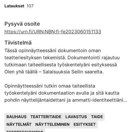
Lataukset
107
Pysyvä osoite
https://urn.fi/URN:NBN:fi-fe2023060151133
Tiivistelmä
Tässä opinnäytteessäni dokumentoin oman
teatteriesityksen tekemistä. Dokumentointi rajautuu
tutkimaan taiteellisesta työskentelyäni esityksessä
Olen yhä täällä – Salaisuuksia Seilin saarelta.
Opinnäytteessäni tutkin omaa taiteellista
työskentelyäni dokumentaation avulla ja sitä kautta
pohdin näyttelijäntaidettani ja ammatti-identiteettiäni
teatterintekijänä. Teatterintekijällä viittaan oman
Avainsanat
teatteriesityksen tekemiseen liittyviin työrooleihini
BAUHAUS
TEATTERITAIDE
LAVASTUS
TAIDE
taiteilijatuottajasta lavastajaan ja näyttelijään. Kerron
NÄYTELMÄT
NÄYTTELEMINEN
ESITYKSET
opinnäytteessäni Olen yhä täällä – Salaisuuksia Seilin