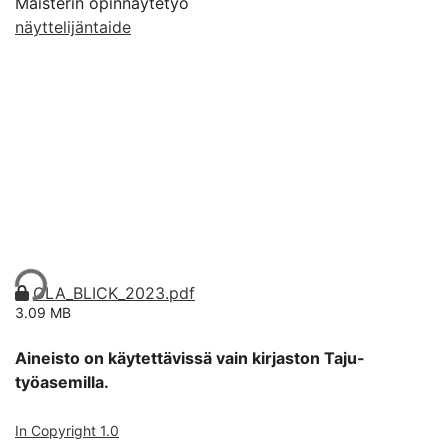
Maisterin opinnäytetyö
näyttelijäntaide
aan...
OLA_BLICK_2023.pdf
3.09 MB
Aineisto on käytettävissä vain kirjaston Taju-
työasemilla.
In Copyright 1.0