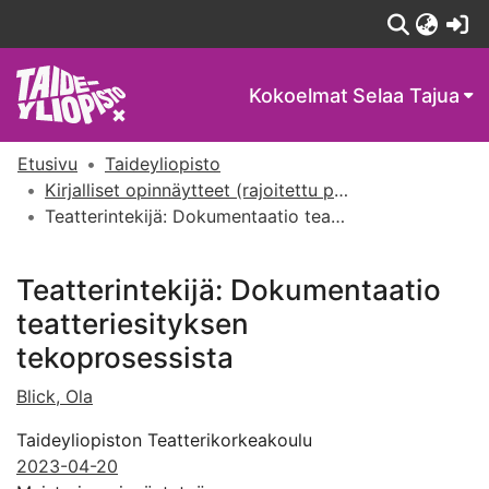
(c
Kokoelmat
Selaa Tajua
Etusivu
Taideyliopisto
Kirjalliset opinnäytteet (rajoitettu pääsy)
Teatterintekijä: Dokumentaatio teatteriesityksen tekoprosessista
Teatterintekijä: Dokumentaatio
teatteriesityksen
tekoprosessista
Blick, Ola
Taideyliopiston Teatterikorkeakoulu
2023-04-20