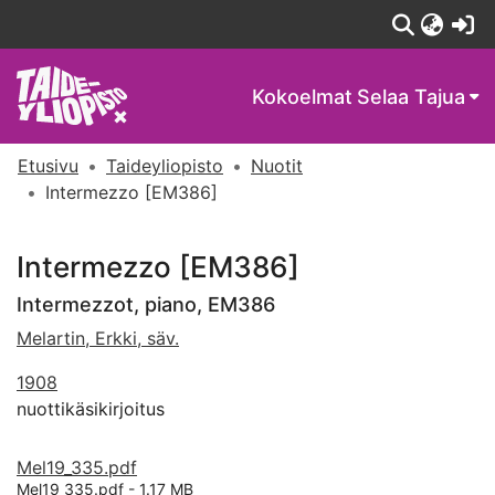
(c
Kokoelmat
Selaa Tajua
Etusivu
Taideyliopisto
Nuotit
Intermezzo [EM386]
Intermezzo [EM386]
Intermezzot, piano, EM386
Melartin, Erkki, säv.
1908
nuottikäsikirjoitus
Mel19_335.pdf
Mel19_335.pdf -
1.17 MB