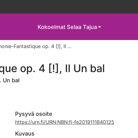
Kokoelmat
Selaa Tajua
Symphonie-Fantastique op. 4 [!], II Un bal
e op. 4 [!], II Un bal
. Un bal
Pysyvä osoite
https://urn.fi/URN:NBN:fi-fe2019111840125
Kuvaus