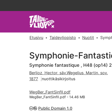
Etusivu
Taideyliopisto
Nuotit
Symphonie-Fantastiqu
Symphonie fantastique , H48 (op14) 2
Berlioz, Hector, säv.
Wegelius, Martin, sov.
1877
nuottikäsikirjoitus
WegBer_FantSinfII.pdf
WegBer_FantSinfII.pdf -
14.46 MB
Public Domain 1.0