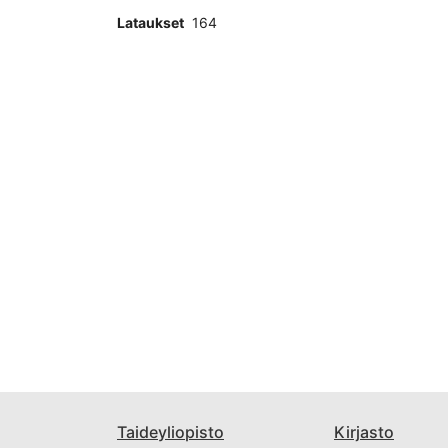
Lataukset
164
Taideyliopisto
Kirjasto