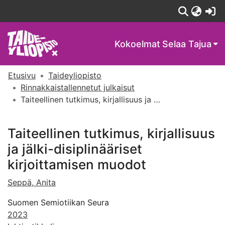
(c
Kokoelmat
Selaa Tajua
Etusivu
Taideyliopisto
Rinnakkaistallennetut julkaisut
Taiteellinen tutkimus, kirjallisuus ja jälki-disiplinääriset kirjoittamisen muodot
Taiteellinen tutkimus, kirjallisuus
ja jälki-disiplinääriset
kirjoittamisen muodot
Seppä, Anita
Suomen Semiotiikan Seura
2023