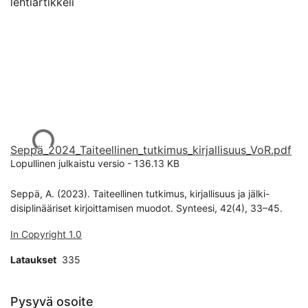
lehtiartikkeli
Ladataan...
Seppä_2024_Taiteellinen_tutkimus_kirjallisuus_VoR.pdf
Lopullinen julkaistu versio
-
136.13 KB
Seppä, A. (2023). Taiteellinen tutkimus, kirjallisuus ja jälki-
disiplinääriset kirjoittamisen muodot. Synteesi, 42(4), 33–45.
In Copyright 1.0
Lataukset
335
Pysyvä osoite