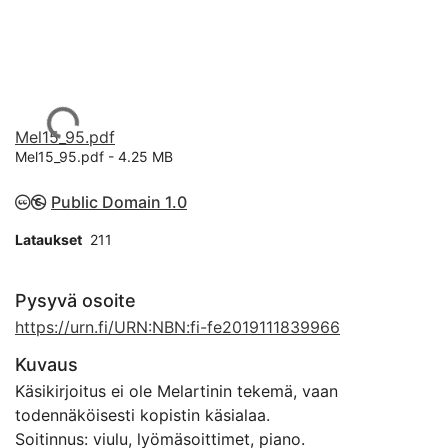
Ladataan...
Mel15_95.pdf
Mel15_95.pdf -
4.25 MB
Public Domain 1.0
Lataukset
211
Pysyvä osoite
https://urn.fi/URN:NBN:fi-fe2019111839966
Kuvaus
Käsikirjoitus ei ole Melartinin tekemä, vaan
todennäköisesti kopistin käsialaa.
Soitinnus: viulu, lyömäsoittimet, piano.