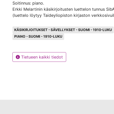
Soitinnus: piano.
Erkki Melartinin käsikirjoitusten luettelon tunnus Sib
(luettelo löytyy Taideyliopiston kirjaston verkkosivuil
Avainsanat
KÄSIKIRJOITUKSET - SÄVELLYKSET - SUOMI - 1910-LUKU
PIANO - SUOMI - 1910-LUKU
Tietueen kaikki tiedot