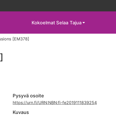
Kokoelmat
Selaa Tajua
ssions [EM378]
]
Pysyvä osoite
https://urn.fi/URN:NBN:fi-fe2019111839254
Kuvaus