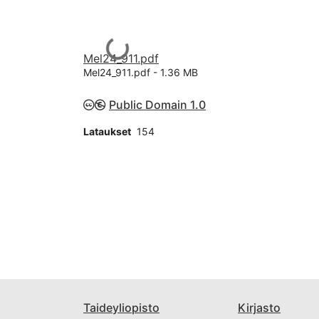
Ladataan...
Mel24_911.pdf
Mel24_911.pdf -
1.36 MB
Public Domain 1.0
Lataukset
154
Taideyliopisto
Kirjasto