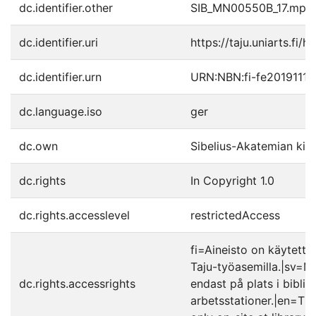
dc.identifier.other
SIB_MN00550B_17.mp3
dc.identifier.uri
https://taju.uniarts.fi/
dc.identifier.urn
URN:NBN:fi-fe2019111
dc.language.iso
ger
dc.own
Sibelius-Akatemian kirj
dc.rights
In Copyright 1.0
dc.rights.accesslevel
restrictedAccess
fi=Aineisto on käytettäv
Taju-työasemilla.|sv=Mat
dc.rights.accessrights
endast på plats i biblio
arbetsstationer.|en=The