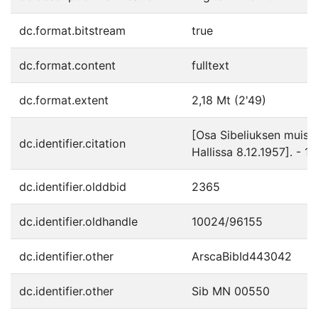
dc.format.bitstream
true
dc.format.content
fulltext
dc.format.extent
2,18 Mt (2'49)
[Osa Sibeliuksen muist
dc.identifier.citation
Hallissa 8.12.1957]. - 1
dc.identifier.olddbid
2365
dc.identifier.oldhandle
10024/96155
dc.identifier.other
ArscaBibId443042
dc.identifier.other
Sib MN 00550