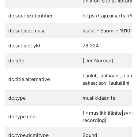
only on-site at library'
dc.source.identifier
https://taju.uniarts.fi
dc.subject.musa
laulut - Suomi - 1910-l
dc.subject.ykl
78.324
dc.title
[Der Norden]
Laulut, lauluääni, piano
dc.title.alternative
saksa; sov. lauluääni, or
dc.type
musiikkiäänite
fi=musiikkiäänite|sv=m
dc.type.coar
recording|
dc.type.dcmitype
Sound