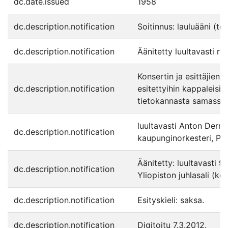
dc.date.issued
1958
dc.description.notification
Soitinnus: lauluääni (ten
dc.description.notification
Äänitetty luultavasti ra
Konsertin ja esittäjien 
dc.description.notification
esitettyihin kappaleisii
tietokannasta samassa 
luultavasti Anton Dermo
dc.description.notification
kaupunginorkesteri, Paa
Äänitetty: luultavasti 9.
dc.description.notification
Yliopiston juhlasali (kons
dc.description.notification
Esityskieli: saksa.
dc.description.notification
Digitoitu 7.3.2012.