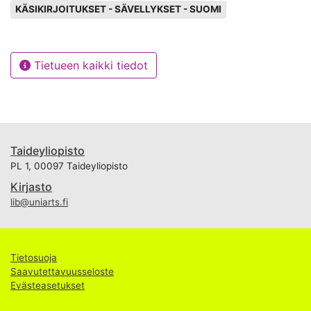
KÄSIKIRJOITUKSET - SÄVELLYKSET - SUOMI
Tietueen kaikki tiedot
Taideyliopisto
PL 1, 00097 Taideyliopisto
Kirjasto
lib@uniarts.fi
Tietosuoja
Saavutettavuusseloste
Evästeasetukset