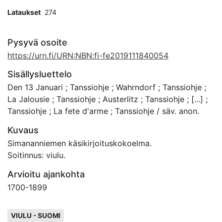
Lataukset
274
Pysyvä osoite
https://urn.fi/URN:NBN:fi-fe2019111840054
Sisällysluettelo
Den 13 Januari ; Tanssiohje ; Wahrndorf ; Tanssiohje ;
La Jalousie ; Tanssiohje ; Austerlitz ; Tanssiohje ; [...] ;
Tanssiohje ; La fete d'arme ; Tanssiohje / säv. anon.
Kuvaus
Simananniemen käsikirjoituskokoelma.
Soitinnus: viulu.
Arvioitu ajankohta
1700
-
1899
Avainsanat
VIULU - SUOMI