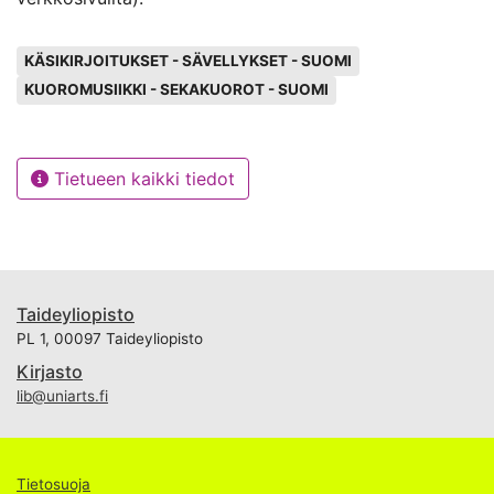
Avainsanat
KÄSIKIRJOITUKSET - SÄVELLYKSET - SUOMI
KUOROMUSIIKKI - SEKAKUOROT - SUOMI
Tietueen kaikki tiedot
Taideyliopisto
PL 1, 00097 Taideyliopisto
Kirjasto
lib@uniarts.fi
Tietosuoja