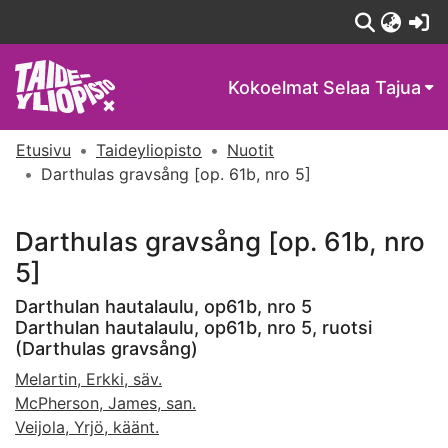
(c
Kokoelmat
Selaa Tajua
Etusivu
Taideyliopisto
Nuotit
Darthulas gravsång [op. 61b, nro 5]
Darthulas gravsång [op. 61b, nro
5]
Darthulan hautalaulu, op61b, nro 5
Darthulan hautalaulu, op61b, nro 5, ruotsi
(Darthulas gravsång)
Melartin, Erkki, säv.
McPherson, James, san.
Veijola, Yrjö, käänt.