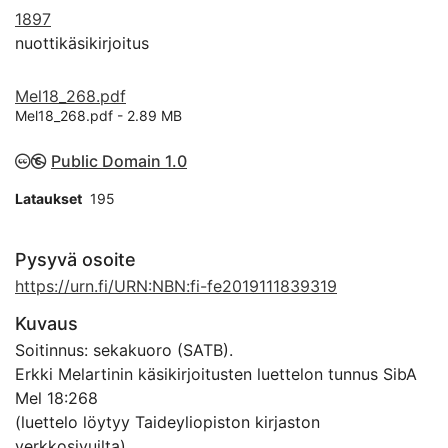
1897
nuottikäsikirjoitus
Mel18_268.pdf
Mel18_268.pdf -
2.89 MB
Public Domain 1.0
Lataukset
195
Pysyvä osoite
https://urn.fi/URN:NBN:fi-fe2019111839319
Kuvaus
Soitinnus: sekakuoro (SATB).
Erkki Melartinin käsikirjoitusten luettelon tunnus SibA
Mel 18:268
(luettelo löytyy Taideyliopiston kirjaston
verkkosivuilta).