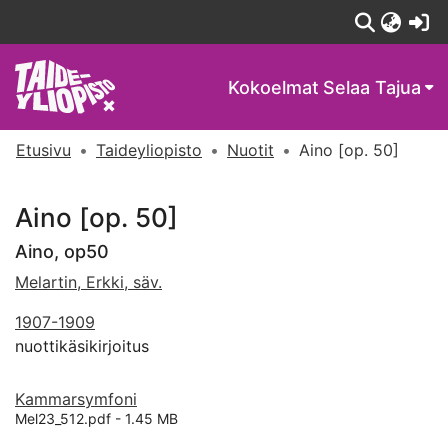
(c
Kokoelmat
Selaa Tajua
Etusivu
Taideyliopisto
Nuotit
Aino [op. 50]
Aino [op. 50]
Aino, op50
Melartin, Erkki, säv.
1907-1909
nuottikäsikirjoitus
Kammarsymfoni
Mel23_512.pdf -
1.45 MB