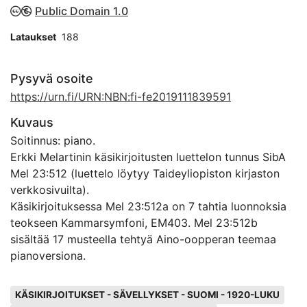
Public Domain 1.0
Lataukset
188
Pysyvä osoite
https://urn.fi/URN:NBN:fi-fe2019111839591
Kuvaus
Soitinnus: piano.
Erkki Melartinin käsikirjoitusten luettelon tunnus SibA
Mel 23:512 (luettelo löytyy Taideyliopiston kirjaston
verkkosivuilta).
Käsikirjoituksessa Mel 23:512a on 7 tahtia luonnoksia
teokseen Kammarsymfoni, EM403. Mel 23:512b
sisältää 17 musteella tehtyä Aino-oopperan teemaa
pianoversiona.
Avainsanat
KÄSIKIRJOITUKSET - SÄVELLYKSET - SUOMI - 1920-LUKU