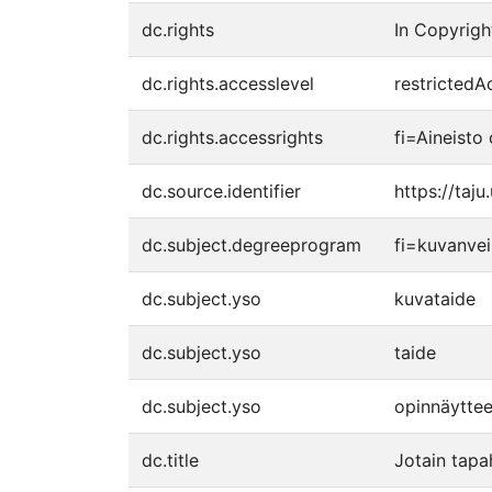
dc.rights
In Copyrigh
dc.rights.accesslevel
restrictedA
dc.rights.accessrights
fi=Aineisto 
dc.source.identifier
https://taj
dc.subject.degreeprogram
fi=kuvanvei
dc.subject.yso
kuvataide
dc.subject.yso
taide
dc.subject.yso
opinnäyttee
dc.title
Jotain tapa