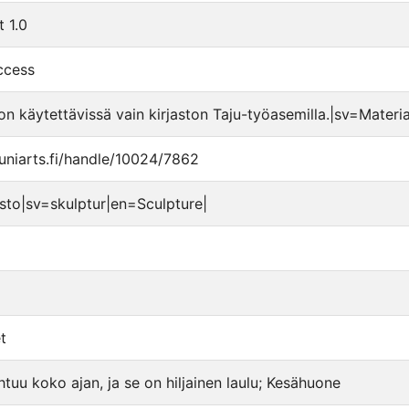
t 1.0
ccess
on käytettävissä vain kirjaston Taju-työasemilla.|sv=Material
u.uniarts.fi/handle/10024/7862
sto|sv=skulptur|en=Sculpture|
t
htuu koko ajan, ja se on hiljainen laulu; Kesähuone