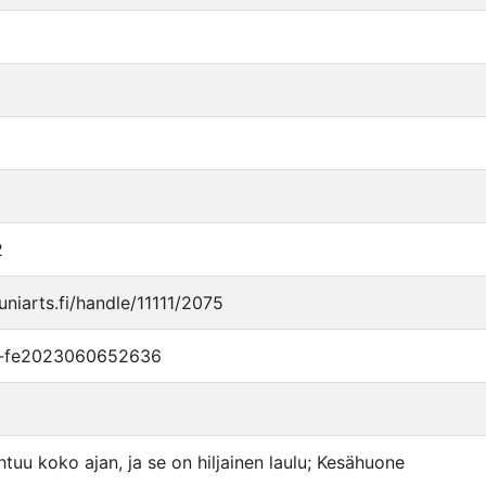
2
.uniarts.fi/handle/11111/2075
i-fe2023060652636
htuu koko ajan, ja se on hiljainen laulu; Kesähuone