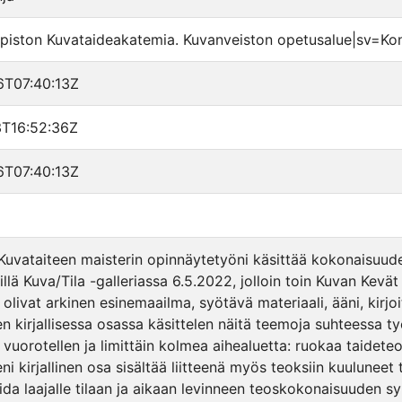
opiston Kuvataideakatemia. Kuvanveiston opetusalue|sv=Kons
T07:40:13Z
T16:52:36Z
T07:40:13Z
 Kuvataiteen maisterin opinnäytetyöni käsittää kokonaisuud
illä Kuva/Tila -galleriassa 6.5.2022, jolloin toin Kuvan Kev
olivat arkinen esinemaailma, syötävä materiaali, ääni, kirjoi
 kirjallisessa osassa käsittelen näitä teemoja suhteessa työ
t vuorotellen ja limittäin kolmea aihealuetta: ruokaa taidet
i kirjallinen osa sisältää liitteenä myös teoksiin kuuluneet
a laajalle tilaan ja aikaan levinneen teoskokonaisuuden synt