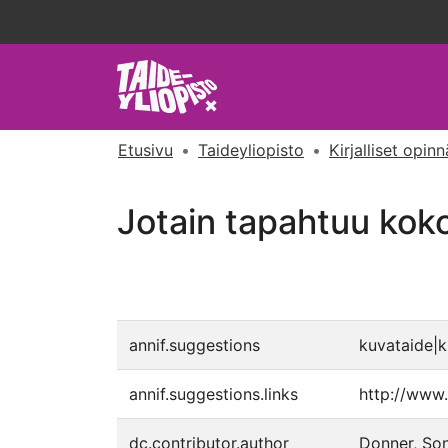
Etusivu
Taideyliopisto
Jotain tapahtuu koko 
annif.suggestions
kuvataide|ku
annif.suggestions.links
http://www.
dc.contributor.author
Donner, Son