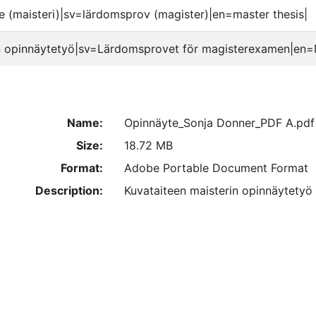
e (maisteri)|sv=lärdomsprov (magister)|en=master thesis|
n opinnäytetyö|sv=Lärdomsprovet för magisterexamen|en=M
Name:
Opinnäyte_Sonja Donner_PDF A.pdf
Size:
18.72 MB
Format:
Adobe Portable Document Format
Description:
Kuvataiteen maisterin opinnäytetyö