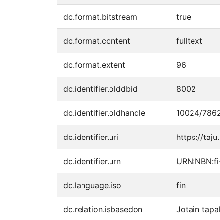
dc.format.bitstream
true
dc.format.content
fulltext
dc.format.extent
96
dc.identifier.olddbid
8002
dc.identifier.oldhandle
10024/786
dc.identifier.uri
https://taju
dc.identifier.urn
URN:NBN:f
dc.language.iso
fin
dc.relation.isbasedon
Jotain tapa