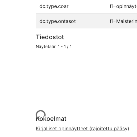
dc.type.coar
fi=opinnäyt
dc.type.ontasot
fi=Maisteri
Tiedostot
Näytetään
1 - 1 / 1
Ladataan...
Kokoelmat
Kirjalliset opinnäytteet (rajoitettu pääsy)