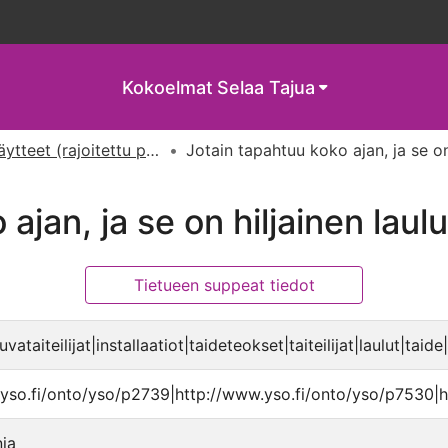
Kokoelmat
Selaa Tajua
Kirjalliset opinnäytteet (rajoitettu pääsy)
ajan, ja se on hiljainen lau
Tietueen suppeat tiedot
vataiteilijat|installaatiot|taideteokset|taiteilijat|laulut|taide
yso.fi/onto/yso/p2739|http://www.yso.fi/onto/yso/p7530|h
ja