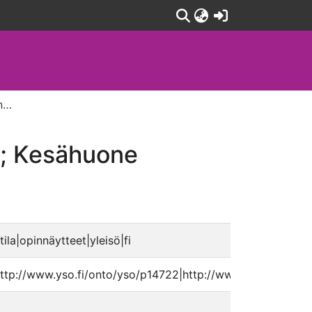
(current)
Jotain tapahtuu koko ajan, ja se on hiljainen laulu; Kesähuone
lu; Kesähuone
|tila|opinnäytteet|yleisö|fi
ttp://www.yso.fi/onto/yso/p14722|http://www.yso.fi/onto/