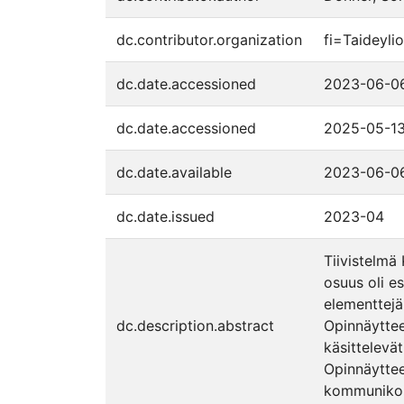
dc.contributor.organization
fi=Taideyli
dc.date.accessioned
2023-06-06
dc.date.accessioned
2025-05-13
dc.date.available
2023-06-06
dc.date.issued
2023-04
Tiivistelmä
osuus oli es
elementtejä 
dc.description.abstract
Opinnäytteen
käsittelevä
Opinnäytteen
kommunikoid