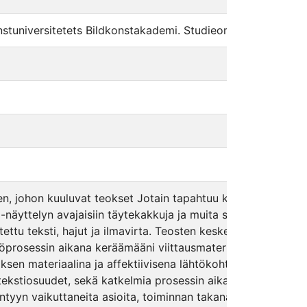
tuniversitetets Bildkonstakademi. Studieområde skulptur|e
en, johon kuuluvat teokset Jotain tapahtuu koko ajan, ja s
ät -näyttelyn avajaisiin täytekakkuja ja muita syötäviä asioi
tettu teksti, hajut ja ilmavirta. Teosten keskeisten materiaa
prosessin aikana keräämääni viittausmateriaaliin, joka sisält
eoksen materiaalina ja affektiivisena lähtökohtana, arkiste
 tekstiosuudet, sekä katkelmia prosessin aikana tekemistäni m
yyn vaikuttaneita asioita, toiminnan takana olleita ajatuksi