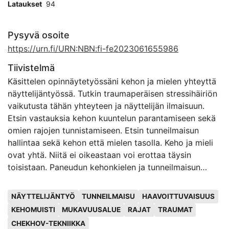
Lataukset
94
Pysyvä osoite
https://urn.fi/URN:NBN:fi-fe2023061655986
Tiivistelmä
Käsittelen opinnäytetyössäni kehon ja mielen yhteyttä
näyttelijäntyössä. Tutkin traumaperäisen stressihäiriön
vaikutusta tähän yhteyteen ja näyttelijän ilmaisuun.
Etsin vastauksia kehon kuuntelun parantamiseen sekä
omien rajojen tunnistamiseen. Etsin tunneilmaisun
hallintaa sekä kehon että mielen tasolla. Keho ja mieli
ovat yhtä. Niitä ei oikeastaan voi erottaa täysin
toisistaan. Paneudun kehonkielen ja tunneilmaisun
merkitykseen ja moniosaisuuteen
Avainsanat
näyttelijäntyössä. Olen etsinyt vastauksia opintojeni
NÄYTTELIJÄNTYÖ
TUNNEILMAISU
HAAVOITTUVAISUUS
aikana opettajilta, kanssaopiskelijoiltani sekä
KEHOMUISTI
MUKAVUUSALUE
RAJAT
TRAUMAT
kirjallisuudesta. Olen tietoinen siitä, että keho muistaa
CHEKHOV-TEKNIIKKA
traumat; ja siitä, että traumat voivat joskus jäädä