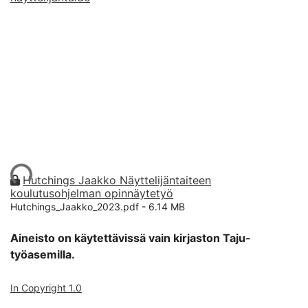
ataan...
Hutchings Jaakko Näyttelijäntaiteen
koulutusohjelman opinnäytetyö
Hutchings_Jaakko_2023.pdf -
6.14 MB
Aineisto on käytettävissä vain kirjaston Taju-
työasemilla.
In Copyright 1.0