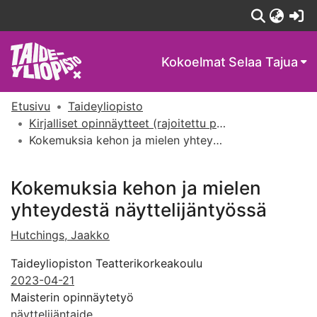
(c
Kokoelmat
Selaa Tajua
Etusivu
Taideyliopisto
Kirjalliset opinnäytteet (rajoitettu pääsy)
Kokemuksia kehon ja mielen yhteydestä näyttelijäntyössä
Kokemuksia kehon ja mielen
yhteydestä näyttelijäntyössä
Hutchings, Jaakko
Taideyliopiston Teatterikorkeakoulu
2023-04-21
Maisterin opinnäytetyö
näyttelijäntaide