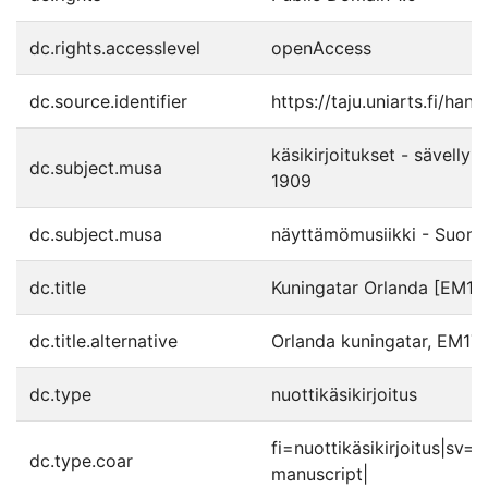
dc.rights.accesslevel
openAccess
dc.source.identifier
https://taju.uniarts.fi/ha
käsikirjoitukset - sävelly
dc.subject.musa
1909
dc.subject.musa
näyttämömusiikki - Suomi
dc.title
Kuningatar Orlanda [EM17
dc.title.alternative
Orlanda kuningatar, EM177
dc.type
nuottikäsikirjoitus
fi=nuottikäsikirjoitus|sv
dc.type.coar
manuscript|