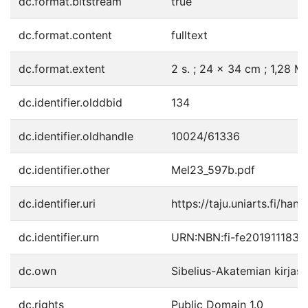
dc.format.bitstream
true
dc.format.content
fulltext
dc.format.extent
2 s. ; 24 x 34 cm ; 1,28 Mt
dc.identifier.olddbid
134
dc.identifier.oldhandle
10024/61336
dc.identifier.other
Mel23_597b.pdf
dc.identifier.uri
https://taju.uniarts.fi/han
dc.identifier.urn
URN:NBN:fi-fe201911183
dc.own
Sibelius-Akatemian kirjast
dc.rights
Public Domain 1.0