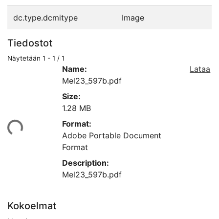
dc.type.dcmitype
Image
Tiedostot
Näytetään
1 - 1 / 1
Name:
Lataa
Mel23_597b.pdf
Size:
1.28 MB
Format:
taan...
Adobe Portable Document
Format
Description:
Mel23_597b.pdf
Kokoelmat