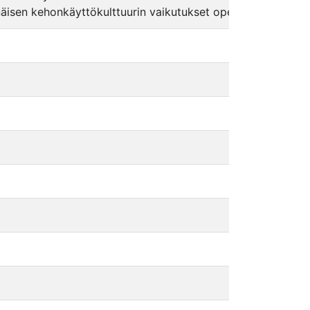
inäisen kehonkäyttökulttuurin vaikutukset opettajiin ja opet