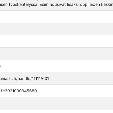
kaisen työskentelyssä. Esiin nousivat lisäksi oppilaiden kesk
6
.uniarts.fi/handle/11111/601
i-fe2021090945680