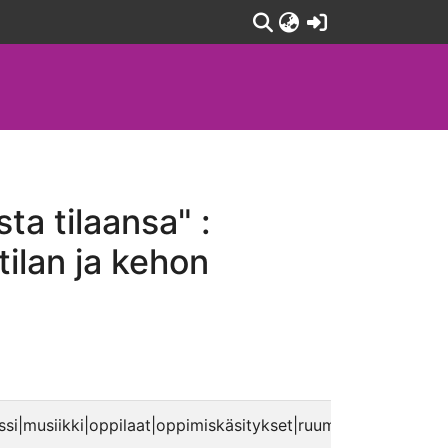
(current)
ta tilaansa" :
ilan ja kehon
si|musiikki|oppilaat|oppimiskäsitykset|ruumis|fi