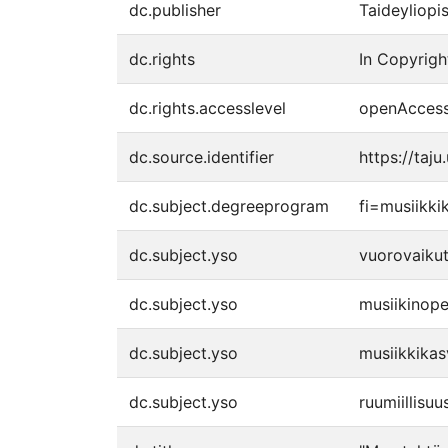
dc.publisher
Taideyliopi
dc.rights
In Copyrigh
dc.rights.accesslevel
openAcces
dc.source.identifier
https://taj
dc.subject.degreeprogram
fi=musiikk
dc.subject.yso
vuorovaiku
dc.subject.yso
musiikinope
dc.subject.yso
musiikkikas
dc.subject.yso
ruumiillisuu