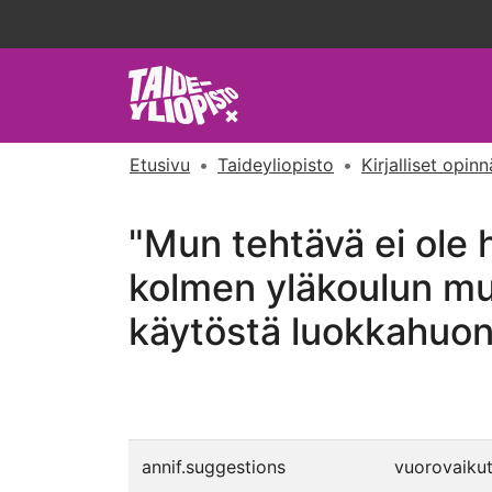
Etusivu
Taideyliopisto
Kirjalliset opin
"Mun tehtävä ei ole h
kolmen yläkoulun mus
käytöstä luokkahuon
annif.suggestions
vuorovaikut