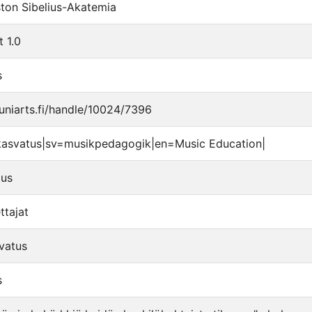
ston Sibelius-Akatemia
t 1.0
s
u.uniarts.fi/handle/10024/7396
ikasvatus|sv=musikpedagogik|en=Music Education|
tus
ttajat
vatus
s