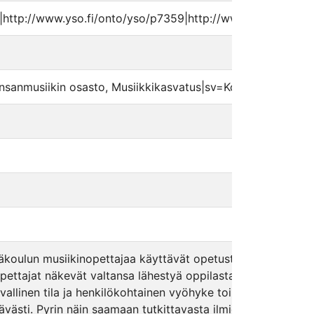
|http://www.yso.fi/onto/yso/p7359|http://www.yso.fi/onto
kansanmusiikin osasto, Musiikkikasvatus|sv=Konstuniversite
yläkoulun musiikinopettajaa käyttävät opetustilaansa ja keh
 opettajat näkevät valtansa lähestyä oppilasta fyysisesti? 
allinen tila ja henkilökohtainen vyöhyke toimivat avainkäsit
ävästi. Pyrin näin saamaan tutkittavasta ilmiöstä mahdollis