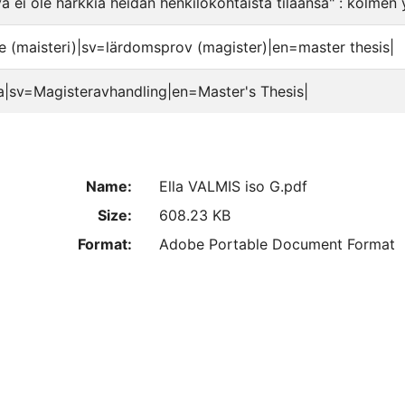
ä ei ole härkkiä heidän henkilökohtaista tilaansa" : kolmen
e (maisteri)|sv=lärdomsprov (magister)|en=master thesis|
a|sv=Magisteravhandling|en=Master's Thesis|
Name:
Ella VALMIS iso G.pdf
Size:
608.23 KB
Format:
Adobe Portable Document Format