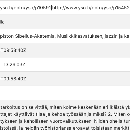
yso.fi/onto/yso/p10591|http://www.yso.fi/onto/yso/p15452
lla
opiston Sibelius-Akatemia, Musiikkikasvatuksen, jazzin ja 
9T09:58:40Z
T13:26:03Z
9T09:58:40Z
 tarkoitus on selvittää, miten kolme keskenään eri ikäistä 
ttajat käyttävät tilaa ja kehoa työssään ja miksi? 2. Miten
tykseen ja keholliseen vuorovaikutukseen. Niiden ohella turv
stöissä, ja heidän työhistoriansa eroavat toisistaan merkitt