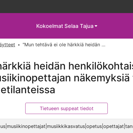
Kokoelmat
Selaa Tajua
näytteet
"Mun tehtävä ei ole härkkiä heidän henkilökohtaista tilaansa" : kolmen yläkoulun musiikinopettajan näkemyksiä tilan ja kehon käytöstä luokkahuonetilanteissa
ärkkiä heidän henkilökohtais
iikinopettajan näkemyksiä t
etilanteissa
Tietueen suppeat tiedot
us|musiikinopettajat|musiikkikasvatus|opetus|opettajat|tans