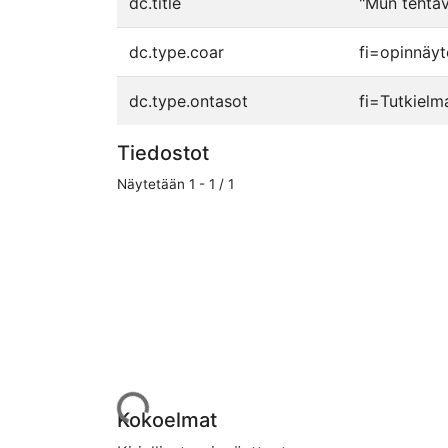
dc.title
"Mun tehtäv
dc.type.coar
fi=opinnäyt
dc.type.ontasot
fi=Tutkielm
Tiedostot
Näytetään
1 - 1 / 1
Ladataan...
Kokoelmat