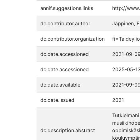
annif.suggestions.links
http://www.
dc.contributor.author
Jäppinen, E
dc.contributor.organization
fi=Taideyli
dc.date.accessioned
2021-09-0
dc.date.accessioned
2025-05-13
dc.date.available
2021-09-0
dc.date.issued
2021
Tutkielmani
musiikinope
dc.description.abstract
oppimiskäsi
kouluympäri