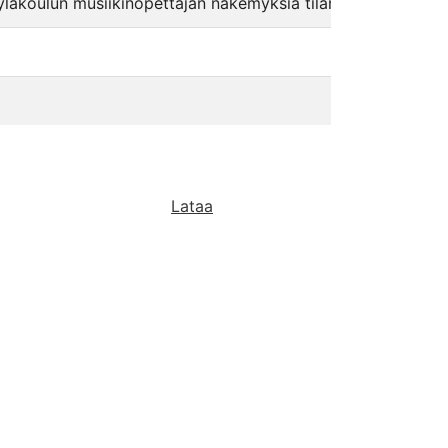
 yläkoulun musiikinopettajan näkemyksiä tilan ja kehon käyt
Lataa