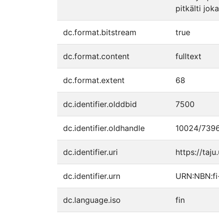
pitkälti jo
dc.format.bitstream
true
dc.format.content
fulltext
dc.format.extent
68
dc.identifier.olddbid
7500
dc.identifier.oldhandle
10024/739
dc.identifier.uri
https://taju
dc.identifier.urn
URN:NBN:f
dc.language.iso
fin