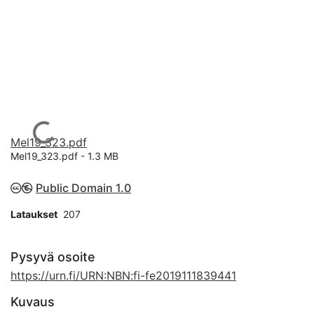
Ladataan...
Mel19_323.pdf
Mel19_323.pdf -
1.3 MB
Public Domain 1.0
Lataukset
207
Pysyvä osoite
https://urn.fi/URN:NBN:fi-fe2019111839441
Kuvaus