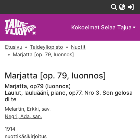
(c
Kokoelmat
Selaa Tajua
Etusivu
Taideyliopisto
Nuotit
Marjatta [op. 79, luonnos]
Marjatta [op. 79, luonnos]
Marjatta, op79 (luonnos)
Laulut, lauluääni, piano, op77. Nro 3, Son gelosa
di te
Melartin, Erkki, säv.
Negri, Ada, san.
1914
nuottikäsikirjoitus