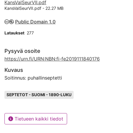
KansValSeurVII.pdf
KansValSeurVII.pdf -
22.27 MB
Public Domain 1.0
Lataukset
277
Pysyvä osoite
https://urn.fi/URN:NBN:fi-fe2019111840176
Kuvaus
Soitinnus: puhallinseptetti
Avainsanat
SEPTETOT - SUOMI - 1890-LUKU
Tietueen kaikki tiedot