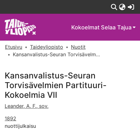
(c
Kokoelmat
Selaa Tajua
Etusivu
Taideyliopisto
Nuotit
Kansanvalistus-Seuran Torvisävelmien Partituuri-Kokoelmia VII
Kansanvalistus-Seuran
Torvisävelmien Partituuri-
Kokoelmia VII
Leander, A. F., sov.
1892
nuottijulkaisu