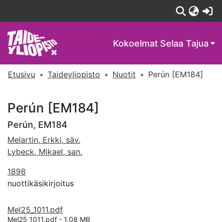
(c
Kokoelmat
Selaa Tajua
Etusivu
Taideyliopisto
Nuotit
Perún [EM184]
Perún [EM184]
Perún, EM184
Melartin, Erkki, säv.
Lybeck, Mikael, san.
1898
nuottikäsikirjoitus
Mel25_1011.pdf
Mel25_1011.pdf -
1.08 MB