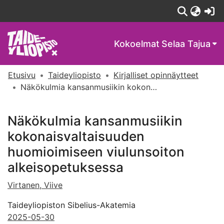
(c
Kokoelmat
Selaa Tajua
Etusivu
Taideyliopisto
Kirjalliset opinnäytteet
Näkökulmia kansanmusiikin kokonaisvaltaisuuden huomioimiseen viulunsoiton alkeisopetuksessa
Näkökulmia kansanmusiikin
kokonaisvaltaisuuden
huomioimiseen viulunsoiton
alkeisopetuksessa
Virtanen, Viive
Taideyliopiston Sibelius-Akatemia
2025-05-30