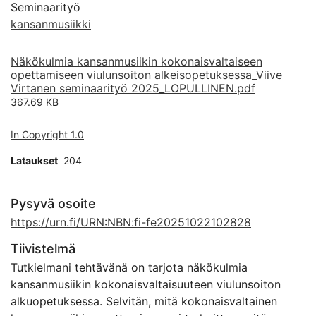
Seminaarityö
kansanmusiikki
Näkökulmia kansanmusiikin kokonaisvaltaiseen
opettamiseen viulunsoiton alkeisopetuksessa_Viive
Virtanen seminaarityö 2025_LOPULLINEN.pdf
367.69 KB
In Copyright 1.0
Lataukset
204
Pysyvä osoite
https://urn.fi/URN:NBN:fi-fe20251022102828
Tiivistelmä
Tutkielmani tehtävänä on tarjota näkökulmia
kansanmusiikin kokonaisvaltaisuuteen viulunsoiton
alkuopetuksessa. Selvitän, mitä kokonaisvaltainen