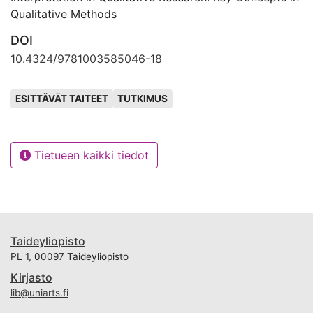
Qualitative Methods
DOI
10.4324/9781003585046-18
Avainsanat
ESITTÄVÄT TAITEET
TUTKIMUS
Tietueen kaikki tiedot
Taideyliopisto
PL 1, 00097 Taideyliopisto
Kirjasto
lib@uniarts.fi