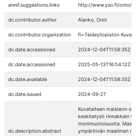
annif.suggestions.links
http://www.yso.fi/onto/
dc.contributor.author
Alanko, Onni
dc.contributor.organization
fi=Taideyliopiston Kuvat
dc.date.accessioned
2024-12-04T11:58:35Z
dc.date.accessioned
2025-05-13T16:54:12Z
dc.date.available
2024-12-04T11:58:35Z
dc.date.issued
2024-09-27
Kuvataiteen maisterin opi
keskitetysti rinnakkain l
monimuotoisuutta. Maalauk
dc.description.abstract
ympäröivän maailman muut