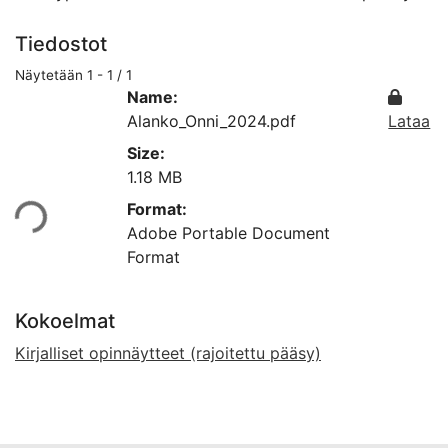
Tiedostot
Näytetään
1 - 1 / 1
Name:
Alanko_Onni_2024.pdf
Lataa
Size:
1.18 MB
taan...
Format:
Adobe Portable Document
Format
Kokoelmat
Kirjalliset opinnäytteet (rajoitettu pääsy)