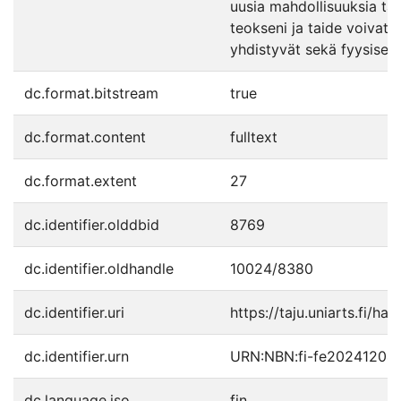
uusia mahdollisuuksia tai
teokseni ja taide voivat 
yhdistyvät sekä fyysiseen 
dc.format.bitstream
true
dc.format.content
fulltext
dc.format.extent
27
dc.identifier.olddbid
8769
dc.identifier.oldhandle
10024/8380
dc.identifier.uri
https://taju.uniarts.fi/ha
dc.identifier.urn
URN:NBN:fi-fe20241204
dc.language.iso
fin