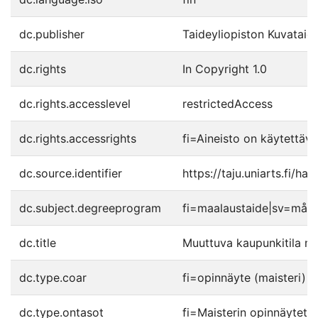
dc.publisher
Taideyliopiston Kuvatai
dc.rights
In Copyright 1.0
dc.rights.accesslevel
restrictedAccess
dc.rights.accessrights
fi=Aineisto on käytettävis
dc.source.identifier
https://taju.uniarts.fi/h
dc.subject.degreeprogram
fi=maalaustaide|sv=måler
dc.title
Muuttuva kaupunkitila m
dc.type.coar
fi=opinnäyte (maisteri)|
dc.type.ontasot
fi=Maisterin opinnäytet