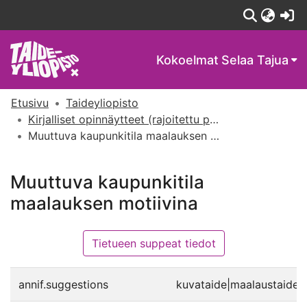
(c
Kokoelmat
Selaa Tajua
Etusivu
Taideyliopisto
Kirjalliset opinnäytteet (rajoitettu pääsy)
Muuttuva kaupunkitila maalauksen motiivina
Muuttuva kaupunkitila
maalauksen motiivina
Tietueen suppeat tiedot
annif.suggestions
kuvataide|maalaustaide|ku