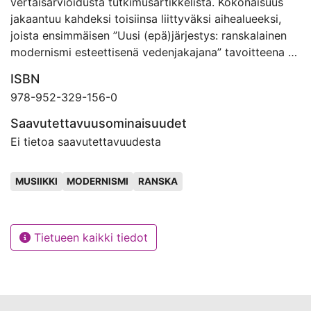
vertaisarvioidusta tutkimusartikkelista. Kokonaisuus
jakaantuu kahdeksi toisiinsa liittyväksi aihealueeksi,
joista ensimmäisen ”Uusi (epä)järjestys: ranskalainen
modernismi esteettisenä vedenjakajana” tavoitteena oli
luoda kehys koko projektille tarkastelemalla
ISBN
muutostekijöitä
978-952-329-156-0
ranskalaismodernistisen estetiikan taustalla,
rinnastamalla eurooppalaisen modernismin
Saavutettavuusominaisuudet
pääkoulukuntien (Pariisin ja Wienin) musiikillista
Ei tietoa saavutettavuudesta
estetiikkaa toisiinsa ja analysoimalla ranskalaisen
modernismin kannalta keskeisimpiä käsitteitä. Toisen
Avainsanat
MUSIIKKI
MODERNISMI
RANSKA
aihealueen ”Les Six, ranskalainen neoklassismi ja
intertekstuaalisuuden lajit” tavoitteena oli perehtyä
syvällisemmin ranskalaisen neoklassismin
erityiskysymyksiin, kuten intertekstuaalisuuden lajeihin
Tietueen kaikki tiedot
ja pianistin tapaan havainnoida intertekstuaalisuutta.
Tutkimusaineistoni koostui nuottilähteiden lisäksi
käsitehistorian, kulttuurihistorian, musiikintutkimuksen,