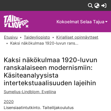
(c
Kokoelmat
Selaa Tajua
Etusivu
Taideyliopisto
Kirjalliset opinnäytteet
Kaksi näkökulmaa 1920-luvun ranskalaiseen modernismiin: Käsiteanalyysista intertekstuaalisuuden lajeihin
Kaksi näkökulmaa 1920-luvun
ranskalaiseen modernismiin:
Käsiteanalyysista
intertekstuaalisuuden lajeihin
Sumelius-Lindblom, Eveliina
2020
Lisensiaatintutkinto. Taiteilijakoulutus