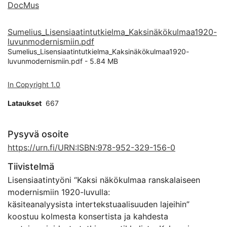
DocMus
Sumelius_Lisensiaatintutkielma_Kaksinäkökulmaa1920-
luvunmodernismiin.pdf
Sumelius_Lisensiaatintutkielma_Kaksinäkökulmaa1920-
luvunmodernismiin.pdf -
5.84 MB
In Copyright 1.0
Lataukset
667
Pysyvä osoite
https://urn.fi/URN:ISBN:978-952-329-156-0
Tiivistelmä
Lisensiaatintyöni “Kaksi näkökulmaa ranskalaiseen
modernismiin 1920-luvulla:
käsiteanalyysista intertekstuaalisuuden lajeihin”
koostuu kolmesta konsertista ja kahdesta