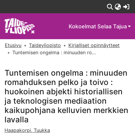
(c
Kokoelmat
Selaa Tajua
Etusivu
Taideyliopisto
Kirjalliset opinnäytteet
Tuntemisen ongelma : minuuden romahduksen pelko ja toivo : huokoinen abjekti historiallisen ja teknologisen mediaation kaikupohjana kelluvien merkkien lavalla
Tuntemisen ongelma : minuuden
romahduksen pelko ja toivo :
huokoinen abjekti historiallisen
ja teknologisen mediaation
kaikupohjana kelluvien merkkien
lavalla
Haapakorpi, Tuukka