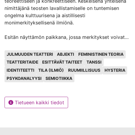
teoreettiseen ja konkreettiseen. Keskeisenä yhteisenä
nimittäjänä teosten lavallistamiselle on tuntemisen
ongelma kulttuurisena ja aistillisesti
monimerkityksellisenä ilmiönä.
Esitän näyttämön paikkana, jossa merkitykset voivat
murtua, olla liikkeessä riippumatta merkityksenannon
Avainsanat
pakosta, joka dominoi ulkoista ja sisäistä järjestystä,
JULMUUDEN TEATTERI
ABJEKTI
FEMINISTINEN TEORIA
lavaa ja kehollisen kokemuksen jäsentymistä.
TEATTERITAIDE
ESITTÄVÄT TAITEET
TANSSI
IDENTITEETTI
TILA (ILMIÖ)
RUUMIILLISUUS
HYSTERIA
Kirjoitan opinnäytteeni alaotsikossa minuuden
PSYKOANALYYSI
SEMIOTIIKKA
romahtamisen pelosta ja toivosta. Tämä liittyy abjektin
käsitteeseen ja hysteriaan kielellisenä ilmiönä.
Käsittelen abjektia ranskalaisen psykoanalyytikon Julia
Kristevan mukaan subjektin muodostumiselle
Tietueen kaikki tiedot
välttämättömänä, mutta myös sen yhtenäisyyttä
uhkaavana tekijänä. Sidon näitä teemoja
postdramaattisen teatterin kehykseen, kuten Hans-
Thies Lehmann on kuvannut sitä kirjassaan