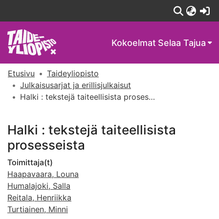
(c
Kokoelmat
Selaa Tajua
Etusivu
Taideyliopisto
Julkaisusarjat ja erillisjulkaisut
Halki : tekstejä taiteellisista prosesseista
Halki : tekstejä taiteellisista
prosesseista
Toimittaja(t)
Haapavaara, Louna
Humalajoki, Salla
Reitala, Henriikka
Turtiainen, Minni