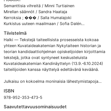
Semanttisia vihreitä / Minni Turtiainen
Mirellan säännöt / Sandra Haataja
Kerroksia ; ��� / Salla Humalajoki
Kurkistus uuteen maailmaan / Sofia Dalén
Tiivistelmä
II SOINTI
Halki — Tekstejä taiteellisista prosesseista kokoaa
Upottava, kaukaisuus / Henriikka Reitala
yhteen Kuvataideakatemian Nykytaiteen historian ja
Havainnelmia / Sandra Haataja
teorian kandidaattiohjelman opiskelijoiden kirjoittamia
Kokeilujen kirjasto / Sofia Dalén
tekstejä, jotka ovat syntyneet keskusteluista
Muistiinpanojani ja ajatuksiani kokonaisin lausein
Kuvataideakatemian Kandinäyttelyn (13.9.-6.10.2024)
Anastasian teoksessaan käsittelemistä teemoista /
taiteilijoiden kanssa näyttelyä edeltävänä keväänä.
Sandra Haataja
Julkaisu on kokoelma moninaisia lähestymistapoja
III TIE
taideteoksista ja niitä edeltävistä prosesseista
Bitumin katku / Konsta Dorairaju
ISBN
kirjoittamiseen. Se avaa sanoin taiteellisia prosesseja
Moninaisuus ꒷꒦꒷꒦꒷꒦꒷꒦꒷꒦꒷ / Salla Humalajoki
978-952-353-473-5
niiden keskeltä; vaiheilta, kun teokset elävät vasta
Kultainen omena / Konsta Dorairaju
luonnoksina, aihioina tai ehdotelmina.
Saavutettavuusominaisuudet