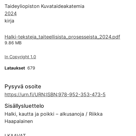
Taideyliopiston Kuvataideakatemia
2024
kirja
Halki-teksteja_taiteellisista_prosesseista_2024.pdf
9.86 MB
In Copyright 1.0
Lataukset
679
Pysyvä osoite
https://urn.fi/URN:ISBN:978-952-353-473-5
Sisällysluettelo
Halki, kautta ja poikki – alkusanoja / Riikka
Haapalainen
I KAAVAT