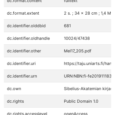
dc.format.content
fulltext
dc.format.extent
2 s. ; 34 x 28 cm ; 1,4 Mt
dc.identifier.olddbid
681
dc.identifier.oldhandle
10024/47438
dc.identifier.other
Mel17_205.pdf
dc.identifier.uri
https://taju.uniarts.fi/han
dc.identifier.urn
URN:NBN:fi-fe201911183
dc.own
Sibelius-Akatemian kirjast
dc.rights
Public Domain 1.0
dc.rights.accesslevel
openAccess