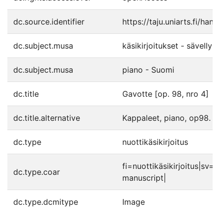
dc.source.identifier
https://taju.uniarts.fi/ha
dc.subject.musa
käsikirjoitukset - sävellyk
dc.subject.musa
piano - Suomi
dc.title
Gavotte [op. 98, nro 4]
dc.title.alternative
Kappaleet, piano, op98. N
dc.type
nuottikäsikirjoitus
fi=nuottikäsikirjoitus|sv
dc.type.coar
manuscript|
dc.type.dcmitype
Image