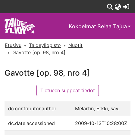
(c
Kokoelmat
Selaa Tajua
Etusivu
Taideyliopisto
Nuotit
Gavotte [op. 98, nro 4]
Gavotte [op. 98, nro 4]
Tietueen suppeat tiedot
dc.contributor.author
Melartin, Erkki, säv.
dc.date.accessioned
2009-10-13T10:28:00Z