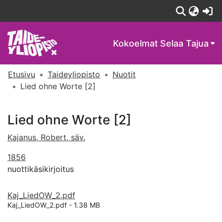
(c
Kokoelmat
Selaa Tajua
Etusivu
Taideyliopisto
Nuotit
Lied ohne Worte [2]
Lied ohne Worte [2]
Kajanus, Robert, säv.
1856
nuottikäsikirjoitus
Kaj_LiedOW_2.pdf
Kaj_LiedOW_2.pdf -
1.38 MB