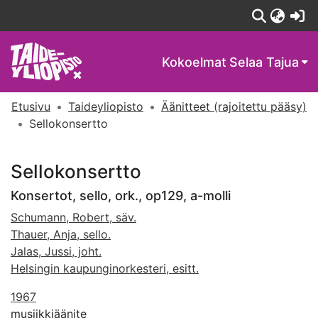
(c
Kokoelmat
Selaa Tajua
Etusivu
Taideyliopisto
Äänitteet (rajoitettu pääsy)
Sellokonsertto
Sellokonsertto
Konsertot, sello, ork., op129, a-molli
Schumann, Robert, säv.
Thauer, Anja, sello.
Jalas, Jussi, joht.
Helsingin kaupunginorkesteri, esitt.
1967
musiikkiäänite