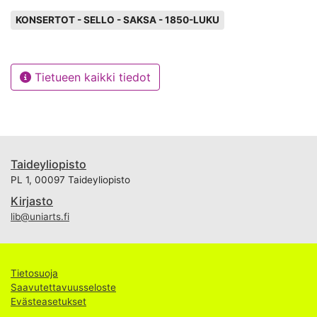
Avainsanat
KONSERTOT - SELLO - SAKSA - 1850-LUKU
Tietueen kaikki tiedot
Taideyliopisto
PL 1, 00097 Taideyliopisto
Kirjasto
lib@uniarts.fi
Tietosuoja
Saavutettavuusseloste
Evästeasetukset