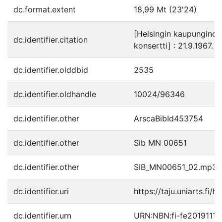
dc.format.extent
18,99 Mt (23'24)
[Helsingin kaupunginork
dc.identifier.citation
konsertti] : 21.9.1967. 
dc.identifier.olddbid
2535
dc.identifier.oldhandle
10024/96346
dc.identifier.other
ArscaBibId453754
dc.identifier.other
Sib MN 00651
dc.identifier.other
SIB_MN00651_02.mp3
dc.identifier.uri
https://taju.uniarts.fi/
dc.identifier.urn
URN:NBN:fi-fe20191118