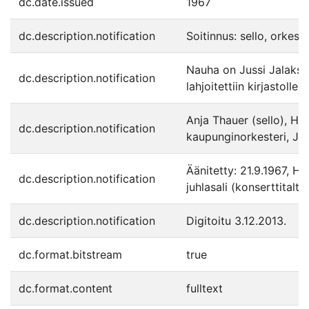
dc.date.issued
1967
dc.description.notification
Soitinnus: sello, orkeste
Nauha on Jussi Jalakse
dc.description.notification
lahjoitettiin kirjastolle 
Anja Thauer (sello), Hel
dc.description.notification
kaupunginorkesteri, Juss
Äänitetty: 21.9.1967, Hel
dc.description.notification
juhlasali (konserttitaltio
dc.description.notification
Digitoitu 3.12.2013.
dc.format.bitstream
true
dc.format.content
fulltext