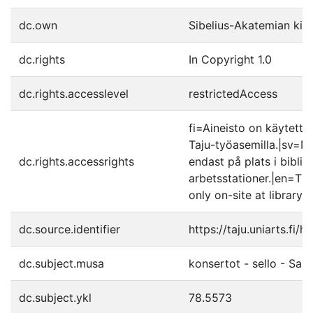
dc.own
Sibelius-Akatemian kirj
dc.rights
In Copyright 1.0
dc.rights.accesslevel
restrictedAccess
fi=Aineisto on käytettäv
Taju-työasemilla.|sv=Mat
dc.rights.accessrights
endast på plats i biblio
arbetsstationer.|en=The
only on-site at library'
dc.source.identifier
https://taju.uniarts.fi
dc.subject.musa
konsertot - sello - Sak
dc.subject.ykl
78.5573