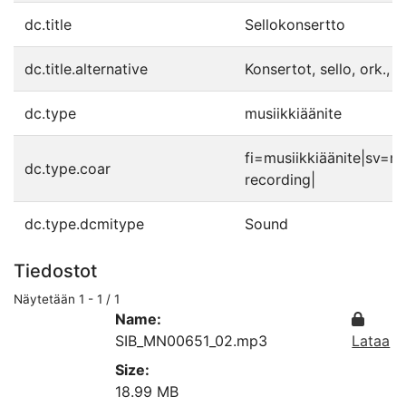
dc.title
Sellokonsertto
dc.title.alternative
Konsertot, sello, ork., 
dc.type
musiikkiäänite
fi=musiikkiäänite|sv=m
dc.type.coar
recording|
dc.type.dcmitype
Sound
Tiedostot
Näytetään
1 - 1 / 1
Name:
SIB_MN00651_02.mp3
Lataa
Size:
18.99 MB