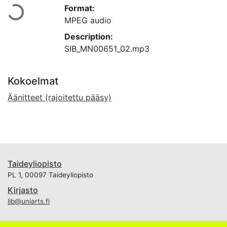
Ladataan...
Format:
MPEG audio
Description:
SIB_MN00651_02.mp3
Kokoelmat
Äänitteet (rajoitettu pääsy)
Taideyliopisto
PL 1, 00097 Taideyliopisto
Kirjasto
lib@uniarts.fi