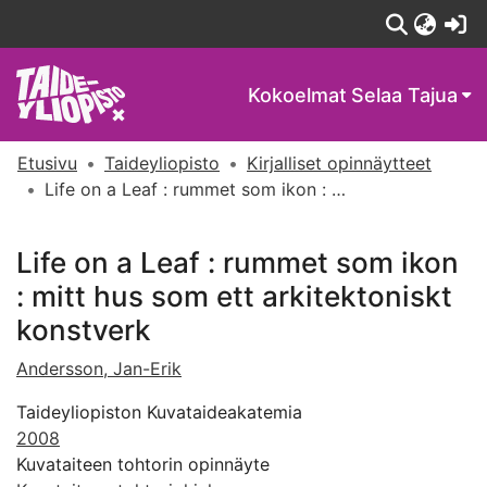
(c
Kokoelmat
Selaa Tajua
Etusivu
Taideyliopisto
Kirjalliset opinnäytteet
Life on a Leaf : rummet som ikon : mitt hus som ett arkitektoniskt konstverk
Life on a Leaf : rummet som ikon
: mitt hus som ett arkitektoniskt
konstverk
Andersson, Jan-Erik
Taideyliopiston Kuvataideakatemia
2008
Kuvataiteen tohtorin opinnäyte