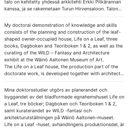
talo on kehitetty yhdessä arkkitehti Erkki Pitkärannan
kanssa, ja se rakennetaan Turun Hirvensaloon. Talon
suunnittelu alkoi vuonna 1999, ja rakennuslupa saatiin
vuonna 2004. Maatyöt tehtiin vuonna 2005, ja vuonna
My doctoral demonstration of knowledge and skills
2006 aloitettiin talon rakentaminen, joka saatetaan
consists of the planning and construction of the leaf-
päätökseen kesällä 2009.
shaped owner-occupied house, Life on a Leaf, three
Tutkin arkkitehtuurin ja taiteen välistä rajapintaa ja
books, Dagboken and Teoriboken 1 & 2, as well as the
samanaikaisesti myös mahdollisuuksia rakentaa talo
curating of the WILD – Fantasy and Architecture
henkilökohtaisen unelman pohjalta. Miltä näyttää
exhibit at the Wäinö Aaltonen Museum of Art.
nykyaikana talo, jonka rakentamisen taustalla on tarve
The Life on a Leaf house, the production part of the
koristella se ornamentein ja taideteoksin? Miten
doctorate work, is developed together with architect
luontoa voidaan ilmaista talossa? Voiko rakennuksessa
Erkki Pitkäranta and is built at Hirvensalo in Turku. The
vallita useita esteettisiä näkemystapoja? Miltä
planning of the house began in 1999; the building
Mina doktorsstudier utgörs av planerandet och
lopputulos näyttää, kun yhteistyötä tekevät
permit was obtained in 2004. In 2005, the ground
byggandet av det bladformade egnahemshuset Life on
tasavertaisesti sekä taiteilija että arkkitehti? Voiko
work was done and in 2006 the building of the house
a Leaf, tre böcker; Dagboken och Teoriboken 1 & 2,
kuvassa asua? Mikä on ornamentiikan rooli
began; it will be ready in the summer of 2009.
samt kuraterandet av WILD -fantasi och
”mentaalisten tilojen” luomisessa? Pyrin vastaamaan
I am exploring the interface between architecture and
arkitekturutställningen på Wäinö Aaltonen-museet.
näihin kysymyksiin opin- ja taidonnäytteessäni.
art, and at the same time, the opportunities to build a
Life on a Leaf -huset, avhandlingens produktionsdel, är
house based on a personal dream. How does – these