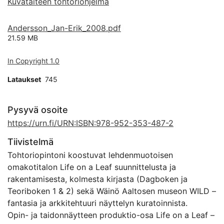
Kuvataiteen tohtoriohjelma
Andersson_Jan-Erik_2008.pdf
21.59 MB
In Copyright 1.0
Lataukset
745
Pysyvä osoite
https://urn.fi/URN:ISBN:978-952-353-487-2
Tiivistelmä
Tohtoriopintoni koostuvat lehdenmuotoisen
omakotitalon Life on a Leaf suunnittelusta ja
rakentamisesta, kolmesta kirjasta (Dagboken ja
Teoriboken 1 & 2) sekä Wäinö Aaltosen museon WILD –
fantasia ja arkkitehtuuri näyttelyn kuratoinnista.
Opin- ja taidonnäytteen produktio-osa Life on a Leaf –