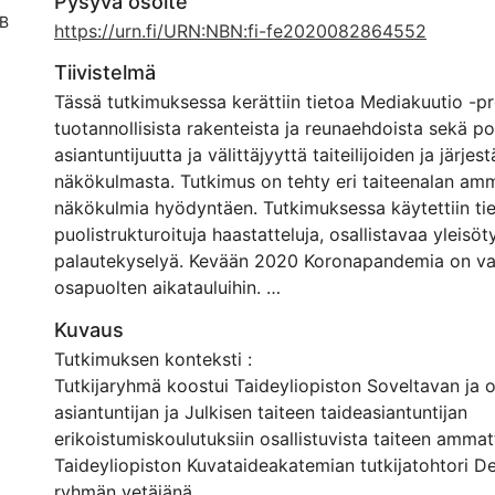
Pysyvä osoite
B
https://urn.fi/URN:NBN:fi-fe2020082864552
Tiivistelmä
Tässä tutkimuksessa kerättiin tietoa Mediakuutio -pr
tuotannollisista rakenteista ja reunaehdoista sekä poh
asiantuntijuutta ja välittäjyyttä taiteilijoiden ja järjest
näkökulmasta. Tutkimus on tehty eri taiteenalan amm
näkökulmia hyödyntäen. Tutkimuksessa käytettiin t
puolistrukturoituja haastatteluja, osallistavaa yleisöt
palautekyselyä. Kevään 2020 Koronapandemia on vai
osapuolten aikatauluihin.
Kuvaus
Kuutio julkisena tilana, Keskustakirjasto Oodissa, näh
Tutkimuksen konteksti :
konseptina media-taiteelle ja esitysalustana, joka p
Tutkijaryhmä koostui Taideyliopiston Soveltavan ja o
kuution” perinteestä. Taiteilijoille järjestetty työpaja
asiantuntijan ja Julkisen taiteen taideasiantuntijan
tavaksi hahmottaa ja sisäistää uutta teknologiaa ja 
erikoistumiskoulutuksiin osallistuvista taiteen ammatti
Huolta aiheutti taiteilijan palkkion suuntautuminen s
Taideyliopiston Kuvataideakatemian tutkijatohtori De
avun, eli koodausasiantuntijan palkkaukseen. Projekt
ryhmän vetäjänä.