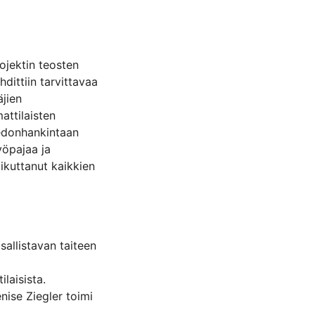
ojektin teosten
dittiin tarvittavaa
äjien
attilaisten
iedonhankintaan
yöpajaa ja
kuttanut kaikkien
tiin kutsuvana
oikkeaa “valkoisen
sallistavan taiteen
 koettiin hyväksi
esittämisen tapaa.
laisista.
uoraan teknisen
nise Ziegler toimi
in kipupisteenä oli