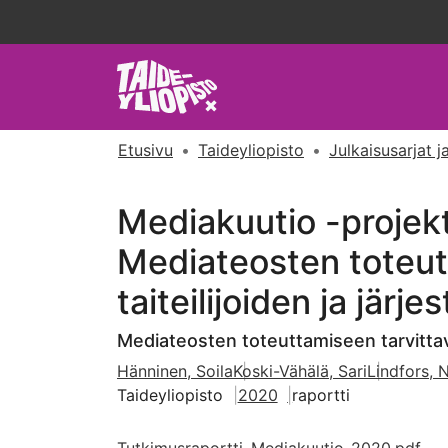
Etusivu
Taideyliopisto
Julkaisusarjat ja
Mediakuutio -projekt
Mediateosten toteutt
taiteilijoiden ja järj
Mediateosten toteuttamiseen tarvittava 
Hänninen, Soila
Koski-Vähälä, Sari
Lindfors, 
Taideyliopisto
2020
raportti