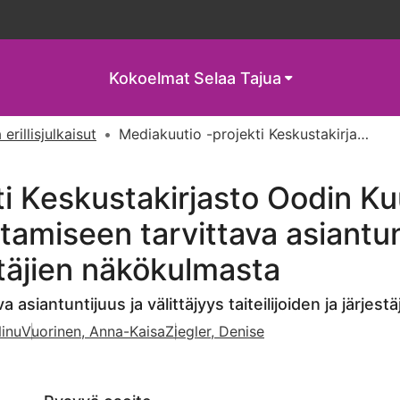
Kokoelmat
Selaa Tajua
 erillisjulkaisut
Mediakuutio -projekti Keskustakirjasto Oodin Kuutiossa : Mediateosten toteuttamiseen tarvittava asiantuntijuus ja välittäjyys taiteilijoiden ja järjestäjien näkökulmasta
i Keskustakirjasto Oodin Ku
amiseen tarvittava asiantunt
estäjien näkökulmasta
asiantuntijuus ja välittäjyys taiteilijoiden ja järjes
Ninu
Vuorinen, Anna-Kaisa
Ziegler, Denise