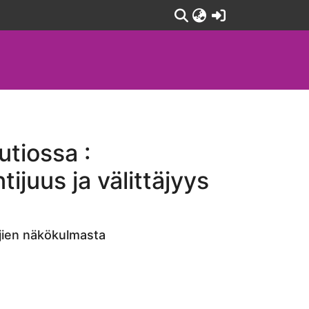
(current)
utiossa :
ijuus ja välittäjyys
täjien näkökulmasta